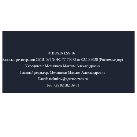
О нас
Реклама
Вакансии
Правила
Контакты
©
BUSINESS
16+
Запись о регистрации СМИ: ЭЛ № ФС 77-79273 от 02.10.2020 (Роскомнадзор)
Учредитель: Мельников Максим Алекасндрович
Главный редактор: Мельников Максим Алекасндрович
E-mail: melnikov@gazetabiznes.ru
Тел.: 8(916)182-39-71