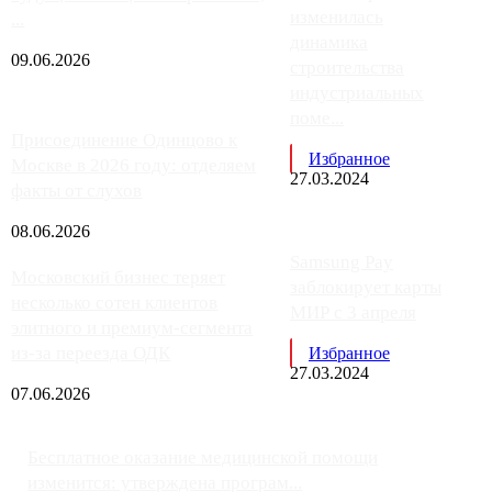
изменилась
...
динамика
09.06.2026
строительства
индустриальных
поме...
Присоединение Одинцово к
Избранное
Москве в 2026 году: отделяем
27.03.2024
факты от слухов
08.06.2026
Samsung Pay
Московский бизнес теряет
заблокирует карты
несколько сотен клиентов
МИР с 3 апреля
элитного и премиум-сегмента
из-за переезда ОДК
Избранное
27.03.2024
07.06.2026
Бесплатное оказание медицинской помощи
изменится: утверждена програм...