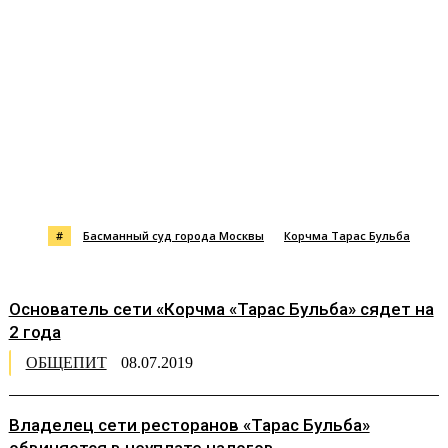
#
Басманный суд города Москвы
Корчма Тарас Бульба
Основатель сети «Корчма «Тарас Бульба» сядет на
2 года
ОБЩЕПИТ
08.07.2019
Владелец сети ресторанов «Тарас Бульба»
обвиняется в неуплате налогов