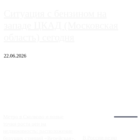
Ситуация с бензином на
западе ЦКАД (Московская
область) сегодня
22.06.2026
Чем ближе к центру столицы, тем ситуация на АЗС лучше.
Однако АЗС, расположенные на приличном удалении от
Москвы, имеют более видимые проблемы. Так, некоторые
заправки на ЦКАД либо не работают полностью, либо
работают с ...
Загрузить больше
Главное:
Метро в Сколково и новые
точки роста цен на
недвижимость: расположение
В России резко
будущих станций «Верейская»,