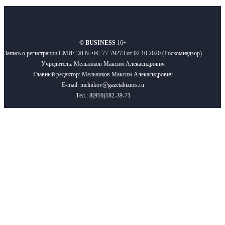
О нас
Реклама
Вакансии
Правила
Контакты
©
BUSINESS
16+
Запись о регистрации СМИ: ЭЛ № ФС 77-79273 от 02.10.2020 (Роскомнадзор)
Учредитель: Мельников Максим Алекасндрович
Главный редактор: Мельников Максим Алекасндрович
E-mail: melnikov@gazetabiznes.ru
Тел.: 8(916)182-39-71