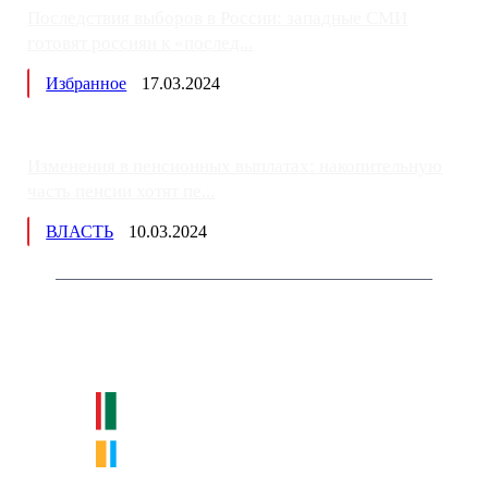
Последствия выборов в России: западные СМИ
готовят россиян к «послед...
Избранное
17.03.2024
Изменения в пенсионных выплатах: накопительную
часть пенсии хотят пе...
ВЛАСТЬ
10.03.2024