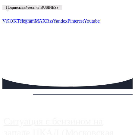
Подписывайтесь на BUSINESS
Предложить новость
VK
OK
Telegram
MAX
Rss
Yandex
Pinterest
Youtube
Сегодня:
Ситуация с бензином на
западе ЦКАД (Московская