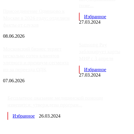
поме...
Присоединение Одинцово к
Избранное
Москве в 2026 году: отделяем
27.03.2024
факты от слухов
08.06.2026
Samsung Pay
Московский бизнес теряет
заблокирует карты
несколько сотен клиентов
МИР с 3 апреля
элитного и премиум-сегмента
из-за переезда ОДК
Избранное
27.03.2024
07.06.2026
Бесплатное оказание медицинской помощи
изменится: утверждена програм...
Избранное
26.03.2024