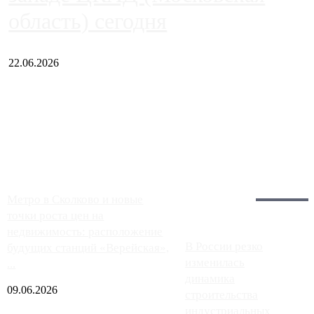
область) сегодня
22.06.2026
Чем ближе к центру столицы, тем ситуация на АЗС лучше.
Однако АЗС, расположенные на приличном удалении от
Москвы, имеют более видимые проблемы. Так, некоторые
заправки на ЦКАД либо не работают полностью, либо
работают с ...
Загрузить больше
Главное:
Метро в Сколково и новые
точки роста цен на
недвижимость: расположение
В России резко
будущих станций «Верейская»,
изменилась
...
динамика
09.06.2026
строительства
индустриальных