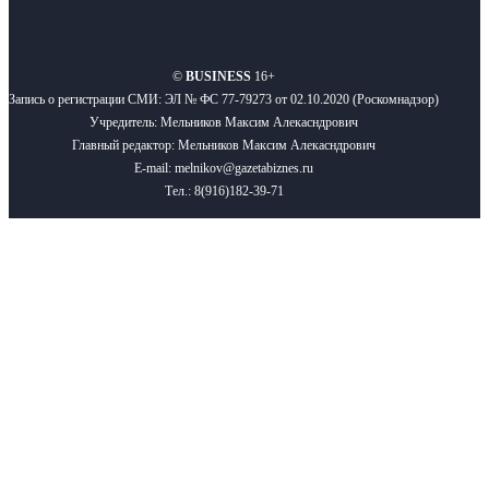
О нас
Реклама
Вакансии
Правила
Контакты
©
BUSINESS
16+
Запись о регистрации СМИ: ЭЛ № ФС 77-79273 от 02.10.2020 (Роскомнадзор)
Учредитель: Мельников Максим Алекасндрович
Главный редактор: Мельников Максим Алекасндрович
E-mail: melnikov@gazetabiznes.ru
Тел.: 8(916)182-39-71