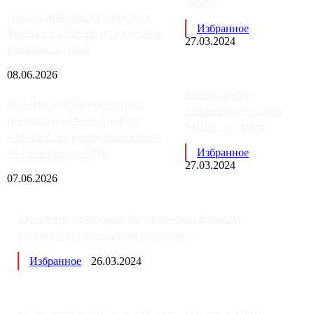
поме...
Присоединение Одинцово к
Избранное
Москве в 2026 году: отделяем
27.03.2024
факты от слухов
08.06.2026
Samsung Pay
Московский бизнес теряет
заблокирует карты
несколько сотен клиентов
МИР с 3 апреля
элитного и премиум-сегмента
из-за переезда ОДК
Избранное
27.03.2024
07.06.2026
Бесплатное оказание медицинской помощи
изменится: утверждена програм...
Избранное
26.03.2024