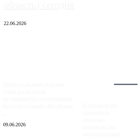
область) сегодня
22.06.2026
Чем ближе к центру столицы, тем ситуация на АЗС лучше.
Однако АЗС, расположенные на приличном удалении от
Москвы, имеют более видимые проблемы. Так, некоторые
заправки на ЦКАД либо не работают полностью, либо
работают с ...
Загрузить больше
Главное:
Метро в Сколково и новые
точки роста цен на
недвижимость: расположение
В России резко
будущих станций «Верейская»,
изменилась
...
динамика
09.06.2026
строительства
индустриальных