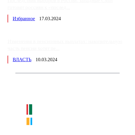
Последствия выборов в России: западные СМИ
готовят россиян к «послед...
Избранное
17.03.2024
Изменения в пенсионных выплатах: накопительную
часть пенсии хотят пе...
ВЛАСТЬ
10.03.2024