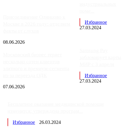
индустриальных
поме...
Присоединение Одинцово к
Избранное
Москве в 2026 году: отделяем
27.03.2024
факты от слухов
08.06.2026
Samsung Pay
Московский бизнес теряет
заблокирует карты
несколько сотен клиентов
МИР с 3 апреля
элитного и премиум-сегмента
из-за переезда ОДК
Избранное
27.03.2024
07.06.2026
Бесплатное оказание медицинской помощи
изменится: утверждена програм...
Избранное
26.03.2024