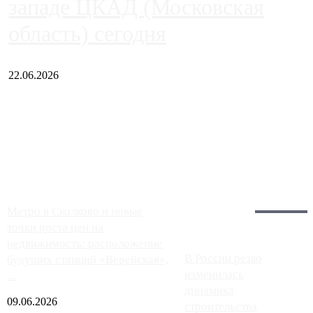
западе ЦКАД (Московская
область) сегодня
22.06.2026
Чем ближе к центру столицы, тем ситуация на АЗС лучше.
Однако АЗС, расположенные на приличном удалении от
Москвы, имеют более видимые проблемы. Так, некоторые
заправки на ЦКАД либо не работают полностью, либо
работают с ...
Загрузить больше
Главное:
Метро в Сколково и новые
точки роста цен на
недвижимость: расположение
В России резко
будущих станций «Верейская»,
изменилась
...
динамика
09.06.2026
строительства