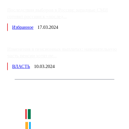
Последствия выборов в России: западные СМИ
готовят россиян к «послед...
Избранное
17.03.2024
Изменения в пенсионных выплатах: накопительную
часть пенсии хотят пе...
ВЛАСТЬ
10.03.2024