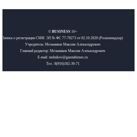
О нас
Реклама
Вакансии
Правила
Контакты
©
BUSINESS
16+
Запись о регистрации СМИ: ЭЛ № ФС 77-79273 от 02.10.2020 (Роскомнадзор)
Учредитель: Мельников Максим Алекасндрович
Главный редактор: Мельников Максим Алекасндрович
E-mail: melnikov@gazetabiznes.ru
Тел.: 8(916)182-39-71