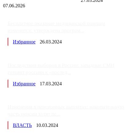
27.03.2024
07.06.2026
Бесплатное оказание медицинской помощи
изменится: утверждена програм...
Избранное
26.03.2024
Последствия выборов в России: западные СМИ
готовят россиян к «послед...
Избранное
17.03.2024
Изменения в пенсионных выплатах: накопительную
часть пенсии хотят пе...
ВЛАСТЬ
10.03.2024