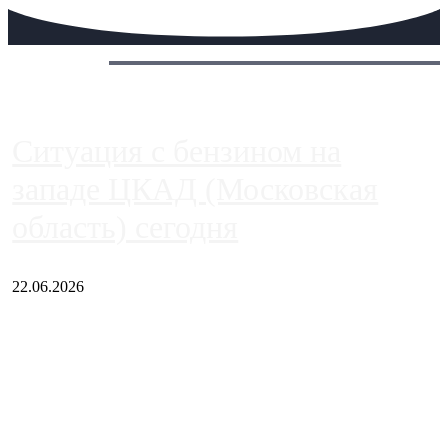
Сегодня:
Ситуация с бензином на
западе ЦКАД (Московская
область) сегодня
22.06.2026
Чем ближе к центру столицы, тем ситуация на АЗС лучше.
Однако АЗС, расположенные на приличном удалении от
Москвы, имеют более видимые проблемы. Так, некоторые
заправки на ЦКАД либо не работают полностью, либо
работают с ...