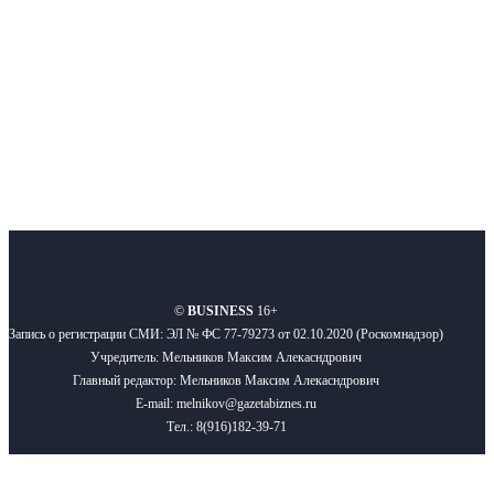
Подписывайтесь
О нас
Реклама
Вакансии
Правила
Контакты
©
BUSINESS
16+
Запись о регистрации СМИ: ЭЛ № ФС 77-79273 от 02.10.2020 (Роскомнадзор)
Учредитель: Мельников Максим Алекасндрович
Главный редактор: Мельников Максим Алекасндрович
E-mail: melnikov@gazetabiznes.ru
Тел.: 8(916)182-39-71