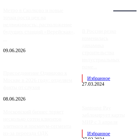
Загрузить больше
Главное:
Метро в Сколково и новые
точки роста цен на
недвижимость: расположение
В России резко
будущих станций «Верейская»,
изменилась
...
динамика
09.06.2026
строительства
индустриальных
поме...
Присоединение Одинцово к
Избранное
Москве в 2026 году: отделяем
27.03.2024
факты от слухов
08.06.2026
Samsung Pay
Московский бизнес теряет
заблокирует карты
несколько сотен клиентов
МИР с 3 апреля
элитного и премиум-сегмента
из-за переезда ОДК
Избранное