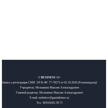
новости бизнеса и новости для бизнеса.
Подписывайтесь
О нас
Реклама
Вакансии
Правила
Контакты
©
BUSINESS
16+
Запись о регистрации СМИ: ЭЛ № ФС 77-79273 от 02.10.2020 (Роскомнадзор)
Учредитель: Мельников Максим Алекасндрович
Главный редактор: Мельников Максим Алекасндрович
E-mail: melnikov@gazetabiznes.ru
Тел.: 8(916)182-39-71