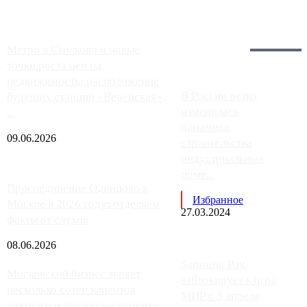
Загрузить больше
Главное:
Метро в Сколково и новые
точки роста цен на
недвижимость: расположение
В России резко
будущих станций «Верейская»,
изменилась
...
динамика
09.06.2026
строительства
индустриальных
поме...
Присоединение Одинцово к
Избранное
Москве в 2026 году: отделяем
27.03.2024
факты от слухов
08.06.2026
Samsung Pay
Московский бизнес теряет
заблокирует карты
несколько сотен клиентов
МИР с 3 апреля
элитного и премиум-сегмента