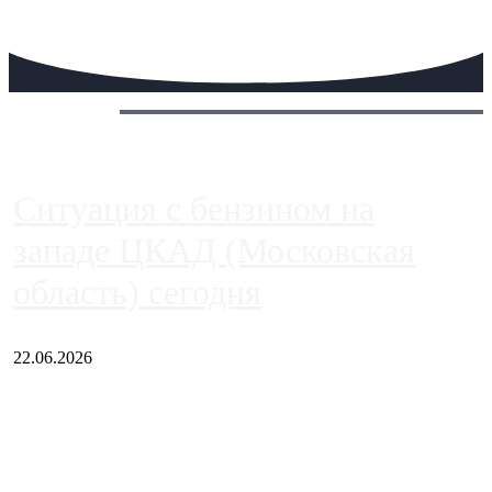
Сегодня:
Ситуация с бензином на
западе ЦКАД (Московская
область) сегодня
22.06.2026
Чем ближе к центру столицы, тем ситуация на АЗС лучше.
Однако АЗС, расположенные на приличном удалении от
Москвы, имеют более видимые проблемы. Так, некоторые
заправки на ЦКАД либо не работают полностью, либо
работают с ...