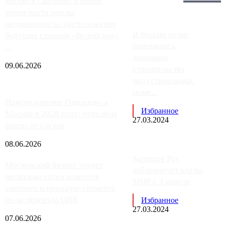
Главное:
Метро в Сколково и новые
точки роста цен на
недвижимость: расположение
В России резко
будущих станций «Верейская»,
изменилась
...
динамика
09.06.2026
строительства
индустриальных
поме...
Присоединение Одинцово к
Избранное
Москве в 2026 году: отделяем
27.03.2024
факты от слухов
08.06.2026
Samsung Pay
Московский бизнес теряет
заблокирует карты
несколько сотен клиентов
МИР с 3 апреля
элитного и премиум-сегмента
из-за переезда ОДК
Избранное
27.03.2024
07.06.2026