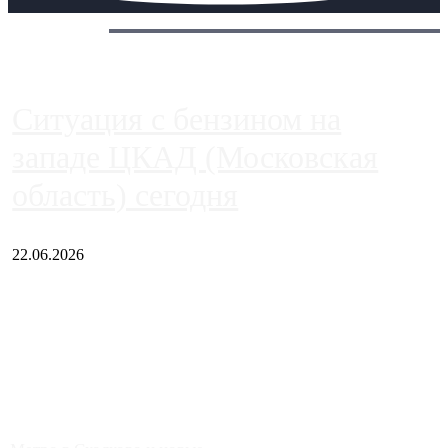
Сегодня:
Ситуация с бензином на
западе ЦКАД (Московская
область) сегодня
22.06.2026
Чем ближе к центру столицы, тем ситуация на АЗС лучше.
Однако АЗС, расположенные на приличном удалении от
Москвы, имеют более видимые проблемы. Так, некоторые
заправки на ЦКАД либо не работают полностью, либо
работают с ...
Загрузить больше