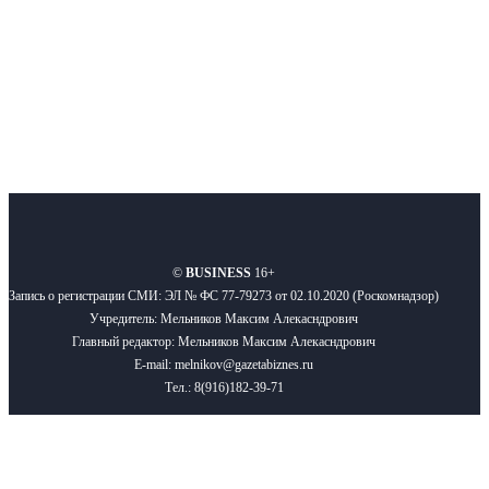
Подписывайтесь
О нас
Реклама
Вакансии
Правила
Контакты
©
BUSINESS
16+
Запись о регистрации СМИ: ЭЛ № ФС 77-79273 от 02.10.2020 (Роскомнадзор)
Учредитель: Мельников Максим Алекасндрович
Главный редактор: Мельников Максим Алекасндрович
E-mail: melnikov@gazetabiznes.ru
Тел.: 8(916)182-39-71