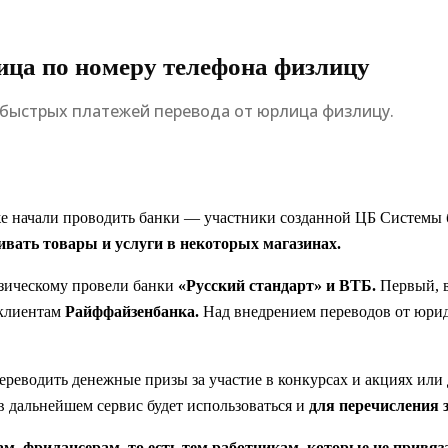
ица по номеру телефона физлицу
 быстрых платежей перевода от юрлица физлицу.
же начали проводить банки — участники созданной ЦБ Системы
ивать товары и услуги в некоторых магазинах.
изическому провели банки
«Русский cтандарт» и ВТБ.
Первый, в
 клиентам
Райффайзенбанка.
Над внедрением переводов от юри
реводить денежные призы за участие в конкурсах и акциях или
 дальнейшем сервис будет использоваться и
для перечисления 
м, фрилансерам, то есть тем работникам, которые не привяз