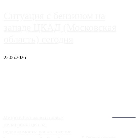
Ситуация с бензином на
западе ЦКАД (Московская
область) сегодня
22.06.2026
Чем ближе к центру столицы, тем ситуация на АЗС лучше.
Однако АЗС, расположенные на приличном удалении от
Москвы, имеют более видимые проблемы. Так, некоторые
заправки на ЦКАД либо не работают полностью, либо
работают с ...
Загрузить больше
Главное:
Метро в Сколково и новые
точки роста цен на
недвижимость: расположение