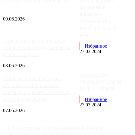
В России резко
будущих станций «Верейская»,
изменилась
...
динамика
09.06.2026
строительства
индустриальных
поме...
Присоединение Одинцово к
Избранное
Москве в 2026 году: отделяем
27.03.2024
факты от слухов
08.06.2026
Samsung Pay
Московский бизнес теряет
заблокирует карты
несколько сотен клиентов
МИР с 3 апреля
элитного и премиум-сегмента
из-за переезда ОДК
Избранное
27.03.2024
07.06.2026
Бесплатное оказание медицинской помощи
изменится: утверждена програм...