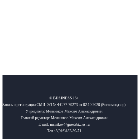
новости бизнеса и новости для бизнеса.
Подписывайтесь
О нас
Реклама
Вакансии
Правила
Контакты
©
BUSINESS
16+
Запись о регистрации СМИ: ЭЛ № ФС 77-79273 от 02.10.2020 (Роскомнадзор)
Учредитель: Мельников Максим Алекасндрович
Главный редактор: Мельников Максим Алекасндрович
E-mail: melnikov@gazetabiznes.ru
Тел.: 8(916)182-39-71