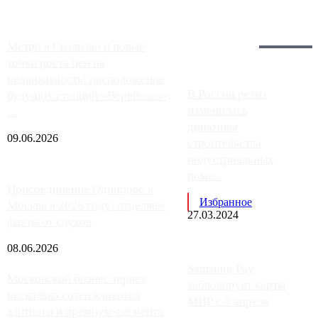
Загрузить больше
Главное:
Метро в Сколково и новые
точки роста цен на
недвижимость: расположение
В России резко
будущих станций «Верейская»,
изменилась
...
динамика
09.06.2026
строительства
индустриальных
поме...
Присоединение Одинцово к
Избранное
Москве в 2026 году: отделяем
27.03.2024
факты от слухов
08.06.2026
Samsung Pay
Московский бизнес теряет
заблокирует карты
несколько сотен клиентов
МИР с 3 апреля
элитного и премиум-сегмента