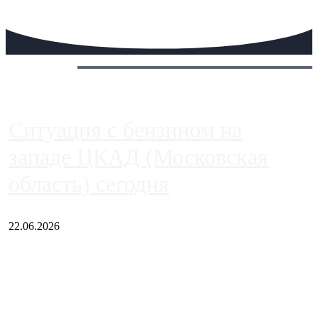
Сегодня:
Ситуация с бензином на
западе ЦКАД (Московская
область) сегодня
22.06.2026
Чем ближе к центру столицы, тем ситуация на АЗС лучше.
Однако АЗС, расположенные на приличном удалении от
Москвы, имеют более видимые проблемы. Так, некоторые
заправки на ЦКАД либо не работают полностью, либо
работают с ...