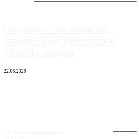
Сегодня:
Ситуация с бензином на
западе ЦКАД (Московская
область) сегодня
22.06.2026
Чем ближе к центру столицы, тем ситуация на АЗС лучше.
Однако АЗС, расположенные на приличном удалении от
Москвы, имеют более видимые проблемы. Так, некоторые
заправки на ЦКАД либо не работают полностью, либо
работают с ...
Загрузить больше
Главное:
Метро в Сколково и новые
точки роста цен на