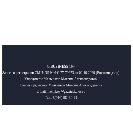
Подписывайтесь
О нас
Реклама
Вакансии
Правила
Контакты
©
BUSINESS
16+
Запись о регистрации СМИ: ЭЛ № ФС 77-79273 от 02.10.2020 (Роскомнадзор)
Учредитель: Мельников Максим Алекасндрович
Главный редактор: Мельников Максим Алекасндрович
E-mail: melnikov@gazetabiznes.ru
Тел.: 8(916)182-39-71