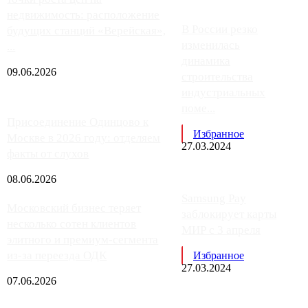
недвижимость: расположение
В России резко
будущих станций «Верейская»,
изменилась
...
динамика
09.06.2026
строительства
индустриальных
поме...
Присоединение Одинцово к
Избранное
Москве в 2026 году: отделяем
27.03.2024
факты от слухов
08.06.2026
Samsung Pay
Московский бизнес теряет
заблокирует карты
несколько сотен клиентов
МИР с 3 апреля
элитного и премиум-сегмента
из-за переезда ОДК
Избранное
27.03.2024
07.06.2026