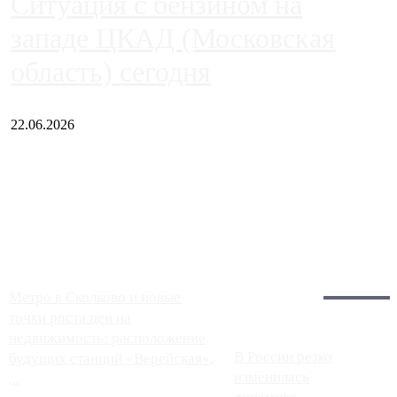
Ситуация с бензином на
западе ЦКАД (Московская
область) сегодня
22.06.2026
Чем ближе к центру столицы, тем ситуация на АЗС лучше.
Однако АЗС, расположенные на приличном удалении от
Москвы, имеют более видимые проблемы. Так, некоторые
заправки на ЦКАД либо не работают полностью, либо
работают с ...
Загрузить больше
Главное:
Метро в Сколково и новые
точки роста цен на
недвижимость: расположение
В России резко
будущих станций «Верейская»,
изменилась
...