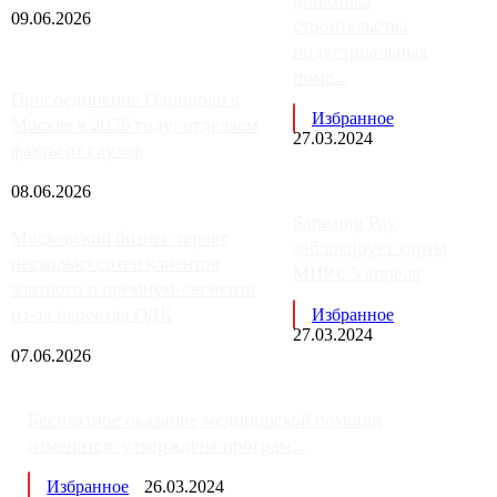
динамика
09.06.2026
строительства
индустриальных
поме...
Присоединение Одинцово к
Избранное
Москве в 2026 году: отделяем
27.03.2024
факты от слухов
08.06.2026
Samsung Pay
Московский бизнес теряет
заблокирует карты
несколько сотен клиентов
МИР с 3 апреля
элитного и премиум-сегмента
из-за переезда ОДК
Избранное
27.03.2024
07.06.2026
Бесплатное оказание медицинской помощи
изменится: утверждена програм...
Избранное
26.03.2024