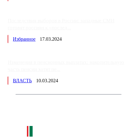
Последствия выборов в России: западные СМИ
готовят россиян к «послед...
Избранное
17.03.2024
Изменения в пенсионных выплатах: накопительную
часть пенсии хотят пе...
ВЛАСТЬ
10.03.2024