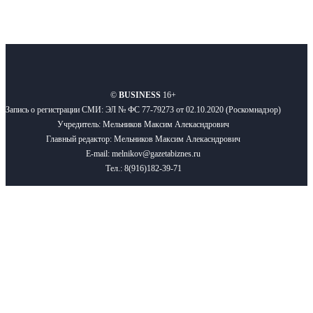
О нас
Реклама
Вакансии
Правила
Контакты
©
BUSINESS
16+
Запись о регистрации СМИ: ЭЛ № ФС 77-79273 от 02.10.2020 (Роскомнадзор)
Учредитель: Мельников Максим Алекасндрович
Главный редактор: Мельников Максим Алекасндрович
E-mail: melnikov@gazetabiznes.ru
Тел.: 8(916)182-39-71