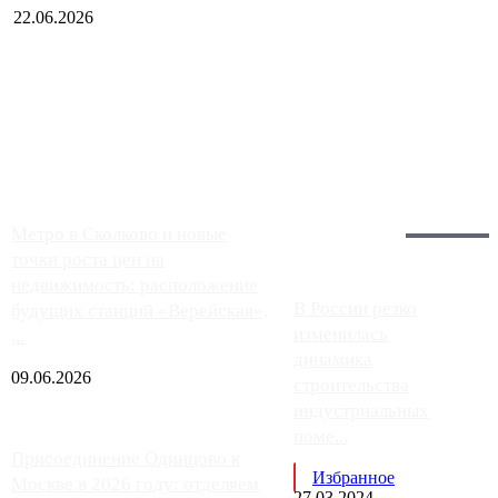
22.06.2026
Чем ближе к центру столицы, тем ситуация на АЗС лучше.
Однако АЗС, расположенные на приличном удалении от
Москвы, имеют более видимые проблемы. Так, некоторые
заправки на ЦКАД либо не работают полностью, либо
работают с ...
Загрузить больше
Главное:
Метро в Сколково и новые
точки роста цен на
недвижимость: расположение
В России резко
будущих станций «Верейская»,
изменилась
...
динамика
09.06.2026
строительства
индустриальных
поме...
Присоединение Одинцово к
Избранное
Москве в 2026 году: отделяем
27.03.2024