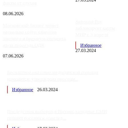
факты от слухов
08.06.2026
Samsung Pay
Московский бизнес теряет
заблокирует карты
несколько сотен клиентов
МИР с 3 апреля
элитного и премиум-сегмента
из-за переезда ОДК
Избранное
27.03.2024
07.06.2026
Бесплатное оказание медицинской помощи
изменится: утверждена програм...
Избранное
26.03.2024
Последствия выборов в России: западные СМИ
готовят россиян к «послед...