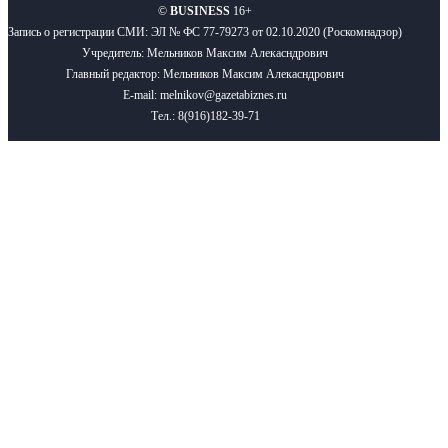
©
BUSINESS
16+
Запись о регистрации СМИ: ЭЛ № ФС 77-79273 от 02.10.2020 (Роскомнадзор)
Учредитель: Мельников Максим Алекасндрович
Главный редактор: Мельников Максим Алекасндрович
E-mail: melnikov@gazetabiznes.ru
Тел.: 8(916)182-39-71