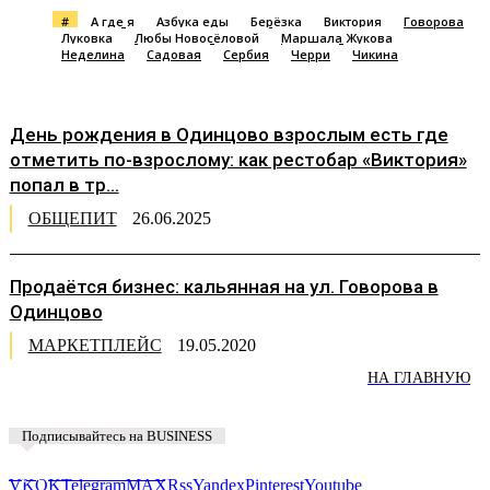
#
А где я
Азбука еды
Берёзка
Виктория
Говорова
Луковка
Любы Новосёловой
Маршала Жукова
Неделина
Садовая
Сербия
Черри
Чикина
День рождения в Одинцово взрослым есть где
отметить по-взрослому: как рестобар «Виктория»
попал в тр...
ОБЩЕПИТ
26.06.2025
Продаётся бизнес: кальянная на ул. Говорова в
Одинцово
МАРКЕТПЛЕЙС
19.05.2020
НА ГЛАВНУЮ
Подписывайтесь на BUSINESS
Предложить новость
VK
OK
Telegram
MAX
Rss
Yandex
Pinterest
Youtube