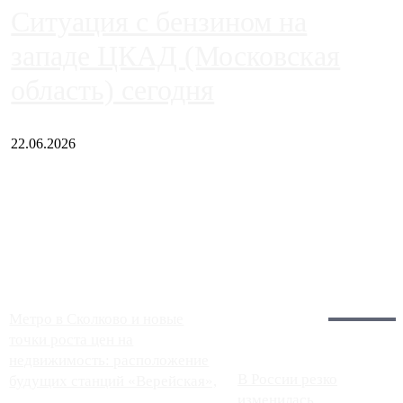
Ситуация с бензином на
западе ЦКАД (Московская
область) сегодня
22.06.2026
Чем ближе к центру столицы, тем ситуация на АЗС лучше.
Однако АЗС, расположенные на приличном удалении от
Москвы, имеют более видимые проблемы. Так, некоторые
заправки на ЦКАД либо не работают полностью, либо
работают с ...
Загрузить больше
Главное:
Метро в Сколково и новые
точки роста цен на
недвижимость: расположение
В России резко
будущих станций «Верейская»,
изменилась
...