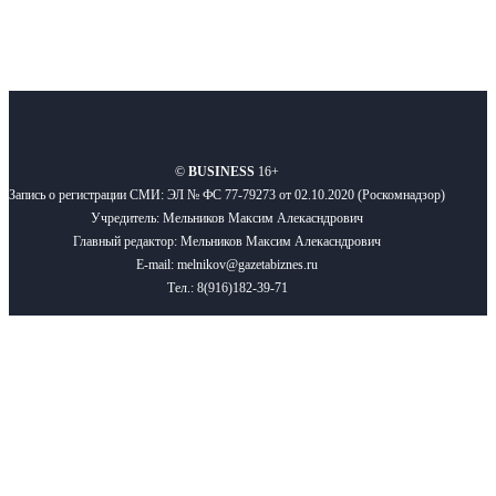
О нас
Реклама
Вакансии
Правила
Контакты
©
BUSINESS
16+
Запись о регистрации СМИ: ЭЛ № ФС 77-79273 от 02.10.2020 (Роскомнадзор)
Учредитель: Мельников Максим Алекасндрович
Главный редактор: Мельников Максим Алекасндрович
E-mail: melnikov@gazetabiznes.ru
Тел.: 8(916)182-39-71