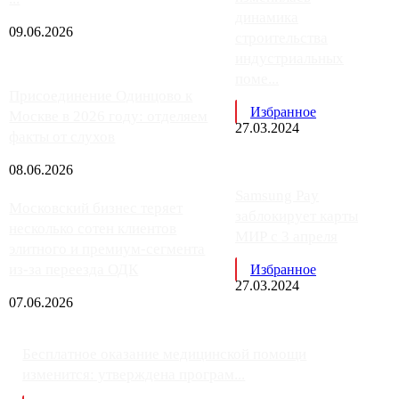
динамика
09.06.2026
строительства
индустриальных
поме...
Присоединение Одинцово к
Избранное
Москве в 2026 году: отделяем
27.03.2024
факты от слухов
08.06.2026
Samsung Pay
Московский бизнес теряет
заблокирует карты
несколько сотен клиентов
МИР с 3 апреля
элитного и премиум-сегмента
из-за переезда ОДК
Избранное
27.03.2024
07.06.2026
Бесплатное оказание медицинской помощи
изменится: утверждена програм...