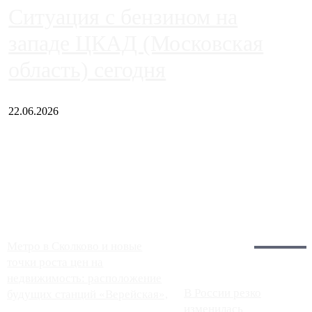
Ситуация с бензином на
западе ЦКАД (Московская
область) сегодня
22.06.2026
Чем ближе к центру столицы, тем ситуация на АЗС лучше.
Однако АЗС, расположенные на приличном удалении от
Москвы, имеют более видимые проблемы. Так, некоторые
заправки на ЦКАД либо не работают полностью, либо
работают с ...
Загрузить больше
Главное:
Метро в Сколково и новые
точки роста цен на
недвижимость: расположение
В России резко
будущих станций «Верейская»,
изменилась
...