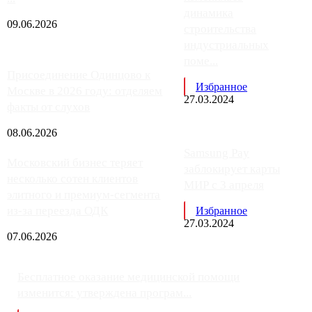
динамика
09.06.2026
строительства
индустриальных
поме...
Присоединение Одинцово к
Избранное
Москве в 2026 году: отделяем
27.03.2024
факты от слухов
08.06.2026
Samsung Pay
Московский бизнес теряет
заблокирует карты
несколько сотен клиентов
МИР с 3 апреля
элитного и премиум-сегмента
из-за переезда ОДК
Избранное
27.03.2024
07.06.2026
Бесплатное оказание медицинской помощи
изменится: утверждена програм...