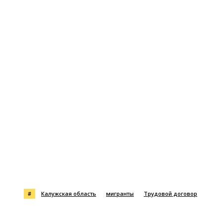
Поделиться
#
Калужская область
мигранты
Трудовой договор