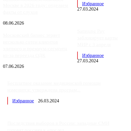
Избранное
Москве в 2026 году: отделяем
27.03.2024
факты от слухов
08.06.2026
Samsung Pay
Московский бизнес теряет
заблокирует карты
несколько сотен клиентов
МИР с 3 апреля
элитного и премиум-сегмента
из-за переезда ОДК
Избранное
27.03.2024
07.06.2026
Бесплатное оказание медицинской помощи
изменится: утверждена програм...
Избранное
26.03.2024
Последствия выборов в России: западные СМИ
готовят россиян к «послед...