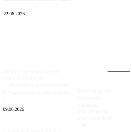
22.06.2026
Чем ближе к центру столицы, тем ситуация на АЗС лучше.
Однако АЗС, расположенные на приличном удалении от
Москвы, имеют более видимые проблемы. Так, некоторые
заправки на ЦКАД либо не работают полностью, либо
работают с ...
Загрузить больше
Главное:
Метро в Сколково и новые
точки роста цен на
недвижимость: расположение
В России резко
будущих станций «Верейская»,
изменилась
...
динамика
09.06.2026
строительства
индустриальных
поме...
Присоединение Одинцово к