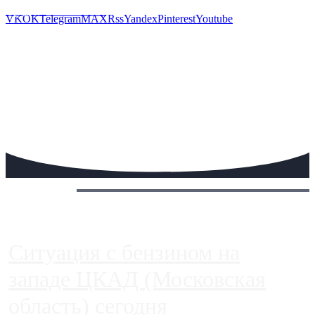
Предложить новость
VK
OK
Telegram
MAX
Rss
Yandex
Pinterest
Youtube
Сегодня:
Ситуация с бензином на
западе ЦКАД (Московская
область) сегодня