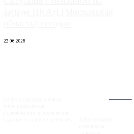
Ситуация с бензином на
западе ЦКАД (Московская
область) сегодня
22.06.2026
Чем ближе к центру столицы, тем ситуация на АЗС лучше.
Однако АЗС, расположенные на приличном удалении от
Москвы, имеют более видимые проблемы. Так, некоторые
заправки на ЦКАД либо не работают полностью, либо
работают с ...
Загрузить больше
Главное:
Метро в Сколково и новые
точки роста цен на
недвижимость: расположение
В России резко
будущих станций «Верейская»,
изменилась
...
динамика