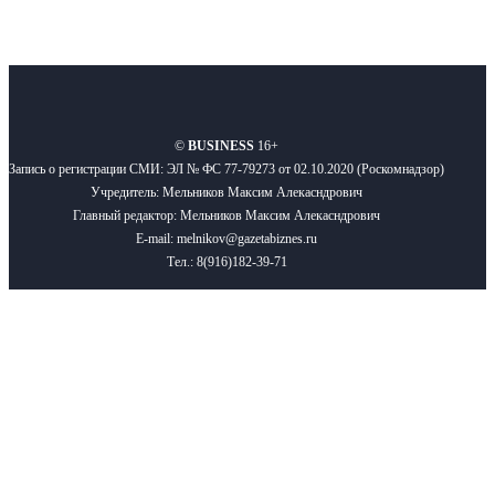
О нас
Реклама
Вакансии
Правила
Контакты
©
BUSINESS
16+
Запись о регистрации СМИ: ЭЛ № ФС 77-79273 от 02.10.2020 (Роскомнадзор)
Учредитель: Мельников Максим Алекасндрович
Главный редактор: Мельников Максим Алекасндрович
E-mail: melnikov@gazetabiznes.ru
Тел.: 8(916)182-39-71