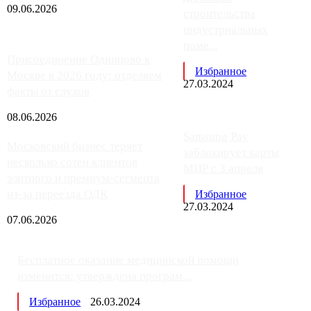
09.06.2026
строительства
индустриальных
поме...
Присоединение Одинцово к
Избранное
Москве в 2026 году: отделяем
27.03.2024
факты от слухов
08.06.2026
Samsung Pay
Московский бизнес теряет
заблокирует карты
несколько сотен клиентов
МИР с 3 апреля
элитного и премиум-сегмента
из-за переезда ОДК
Избранное
27.03.2024
07.06.2026
Бесплатное оказание медицинской помощи
изменится: утверждена програм...
Избранное
26.03.2024