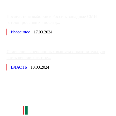
Последствия выборов в России: западные СМИ
готовят россиян к «послед...
Избранное
17.03.2024
Изменения в пенсионных выплатах: накопительную
часть пенсии хотят пе...
ВЛАСТЬ
10.03.2024