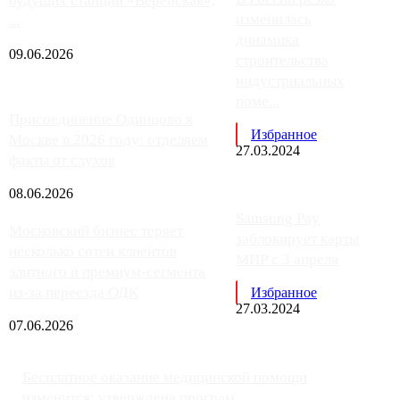
будущих станций «Верейская»,
изменилась
...
динамика
09.06.2026
строительства
индустриальных
поме...
Присоединение Одинцово к
Избранное
Москве в 2026 году: отделяем
27.03.2024
факты от слухов
08.06.2026
Samsung Pay
Московский бизнес теряет
заблокирует карты
несколько сотен клиентов
МИР с 3 апреля
элитного и премиум-сегмента
из-за переезда ОДК
Избранное
27.03.2024
07.06.2026
Бесплатное оказание медицинской помощи
изменится: утверждена програм...