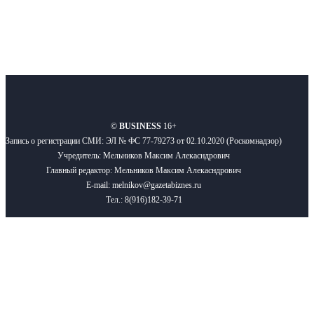
О нас
Реклама
Вакансии
Правила
Контакты
©
BUSINESS
16+
Запись о регистрации СМИ: ЭЛ № ФС 77-79273 от 02.10.2020 (Роскомнадзор)
Учредитель: Мельников Максим Алекасндрович
Главный редактор: Мельников Максим Алекасндрович
E-mail: melnikov@gazetabiznes.ru
Тел.: 8(916)182-39-71