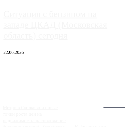
Ситуация с бензином на
западе ЦКАД (Московская
область) сегодня
22.06.2026
Чем ближе к центру столицы, тем ситуация на АЗС лучше.
Однако АЗС, расположенные на приличном удалении от
Москвы, имеют более видимые проблемы. Так, некоторые
заправки на ЦКАД либо не работают полностью, либо
работают с ...
Загрузить больше
Главное:
Метро в Сколково и новые
точки роста цен на
недвижимость: расположение
В России резко