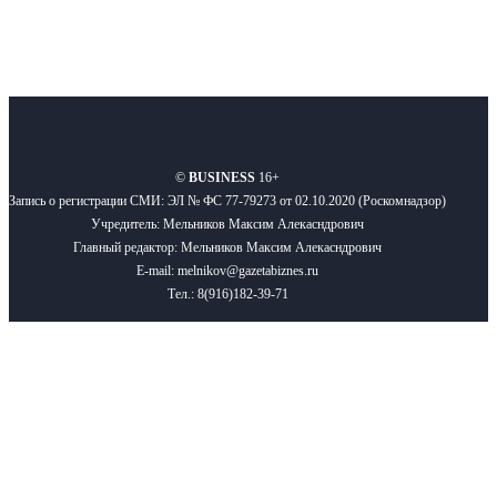
О нас
Реклама
Вакансии
Правила
Контакты
©
BUSINESS
16+
Запись о регистрации СМИ: ЭЛ № ФС 77-79273 от 02.10.2020 (Роскомнадзор)
Учредитель: Мельников Максим Алекасндрович
Главный редактор: Мельников Максим Алекасндрович
E-mail: melnikov@gazetabiznes.ru
Тел.: 8(916)182-39-71