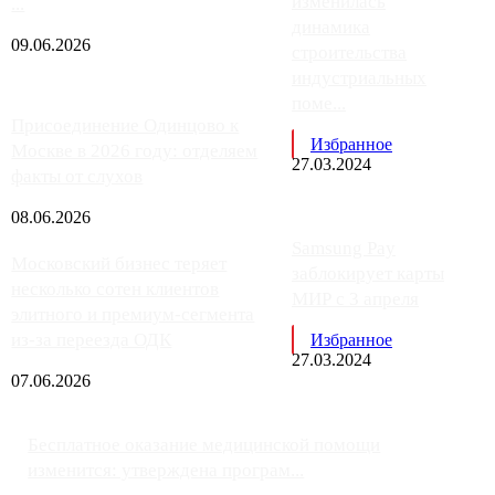
изменилась
...
динамика
09.06.2026
строительства
индустриальных
поме...
Присоединение Одинцово к
Избранное
Москве в 2026 году: отделяем
27.03.2024
факты от слухов
08.06.2026
Samsung Pay
Московский бизнес теряет
заблокирует карты
несколько сотен клиентов
МИР с 3 апреля
элитного и премиум-сегмента
из-за переезда ОДК
Избранное
27.03.2024
07.06.2026
Бесплатное оказание медицинской помощи
изменится: утверждена програм...