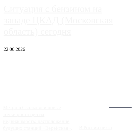
Ситуация с бензином на
западе ЦКАД (Московская
область) сегодня
22.06.2026
Чем ближе к центру столицы, тем ситуация на АЗС лучше.
Однако АЗС, расположенные на приличном удалении от
Москвы, имеют более видимые проблемы. Так, некоторые
заправки на ЦКАД либо не работают полностью, либо
работают с ...
Загрузить больше
Главное:
Метро в Сколково и новые
точки роста цен на
недвижимость: расположение
В России резко
будущих станций «Верейская»,