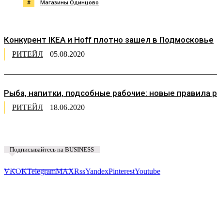
#
Магазины Одинцово
Конкурент IKEA и Hoff плотно зашел в Подмосковье
РИТЕЙЛ
05.08.2020
Рыба, напитки, подсобные рабочие: новые правила 
РИТЕЙЛ
18.06.2020
Подписывайтесь на BUSINESS
Предложить новость
VK
OK
Telegram
MAX
Rss
Yandex
Pinterest
Youtube