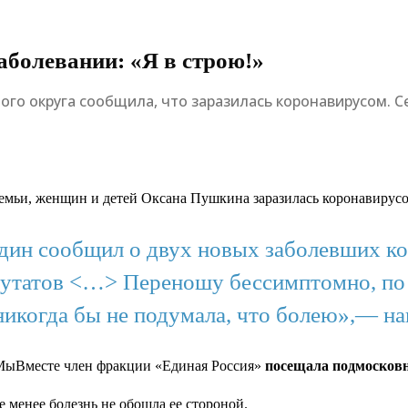
аболевании: «Я в строю!»
го округа сообщила, что заразилась коронавирусом. С
семьи, женщин и детей Оксана Пушкина заразилась коронавирусо
один сообщил о двух новых заболевших к
епутатов <…> Переношу бессимптомно, по
никогда бы не подумала, что болею»,— нап
#МыВместе член фракции «Единая Россия»
посещала подмосков
не менее болезнь не обошла ее стороной.