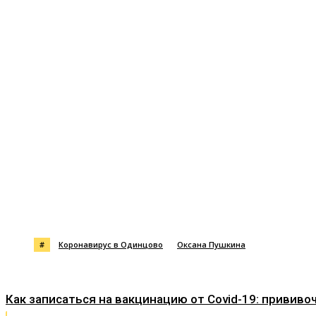
Поделиться
#
Коронавирус в Одинцово
Оксана Пушкина
Как записаться на вакцинацию от Covid-19: прививо