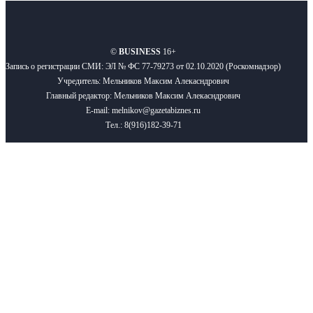
О нас
Реклама
Вакансии
Правила
Контакты
©
BUSINESS
16+
Запись о регистрации СМИ: ЭЛ № ФС 77-79273 от 02.10.2020 (Роскомнадзор)
Учредитель: Мельников Максим Алекасндрович
Главный редактор: Мельников Максим Алекасндрович
E-mail: melnikov@gazetabiznes.ru
Тел.: 8(916)182-39-71