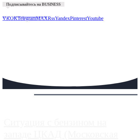
Подписывайтесь на BUSINESS
Предложить новость
VK
OK
Telegram
MAX
Rss
Yandex
Pinterest
Youtube
Сегодня:
Ситуация с бензином на
западе ЦКАД (Московская