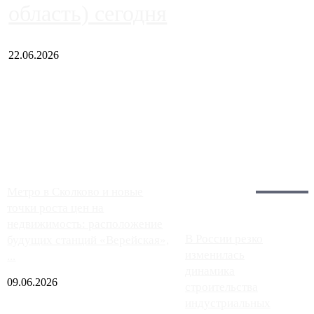
область) сегодня
22.06.2026
Чем ближе к центру столицы, тем ситуация на АЗС лучше.
Однако АЗС, расположенные на приличном удалении от
Москвы, имеют более видимые проблемы. Так, некоторые
заправки на ЦКАД либо не работают полностью, либо
работают с ...
Загрузить больше
Главное:
Метро в Сколково и новые
точки роста цен на
недвижимость: расположение
В России резко
будущих станций «Верейская»,
изменилась
...
динамика
09.06.2026
строительства
индустриальных