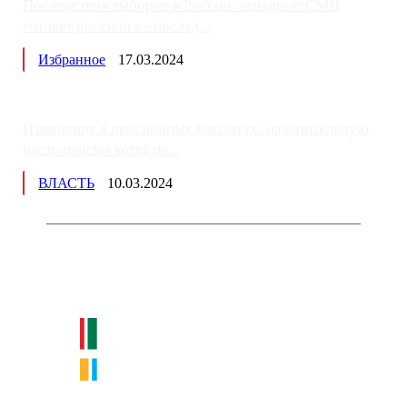
Последствия выборов в России: западные СМИ
готовят россиян к «послед...
Избранное
17.03.2024
Изменения в пенсионных выплатах: накопительную
часть пенсии хотят пе...
ВЛАСТЬ
10.03.2024