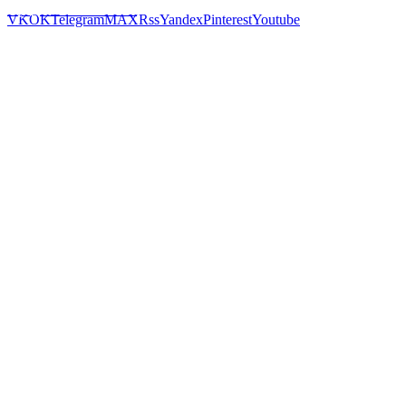
Предложить новость
VK
OK
Telegram
MAX
Rss
Yandex
Pinterest
Youtube