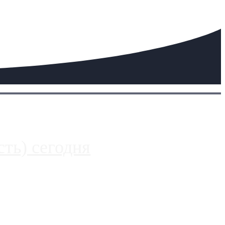
ть) сегодня
 более видимые проблемы. Так, некоторые заправки на ЦКАД