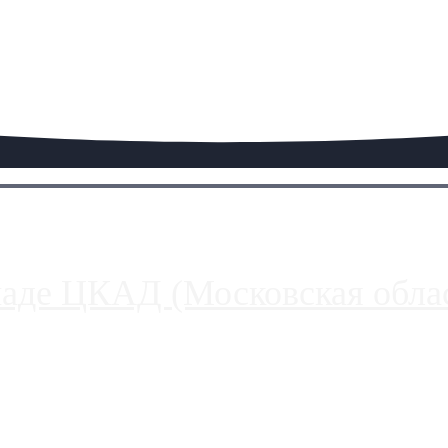
паде ЦКАД (Московская облас
ако АЗС, расположенные на приличном удалении от Москвы, имеют