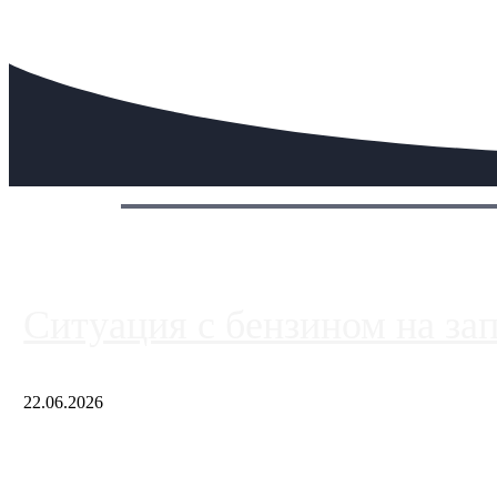
Сегодня:
Ситуация с бензином на за
22.06.2026
Чем ближе к центру столицы, тем ситуация на АЗС лучше. Одн
либо не работают полностью, либо работают с ...