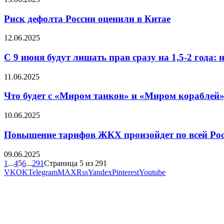
Риск дефолта России оценили в Китае
12.06.2025
С 9 июня будут лишать прав сразу на 1,5-2 года:
11.06.2025
Что будет с «Миром танков» и «Миром кораблей»
10.06.2025
Повышение тарифов ЖКХ произойдет по всей Рос
09.06.2025
1
...
4
5
6
...
291
Страница 5 из 291
VK
OK
Telegram
MAX
Rss
Yandex
Pinterest
Youtube