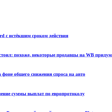
ard с истёкшим сроком действия
н стоил: похоже, некоторые продавцы на WB приду
а фоне общего снижения спроса на авто
нение суммы выплат по европротоколу