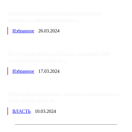
Бесплатное оказание медицинской помощи
изменится: утверждена програм...
Избранное
26.03.2024
Последствия выборов в России: западные СМИ
готовят россиян к «послед...
Избранное
17.03.2024
Изменения в пенсионных выплатах: накопительную
часть пенсии хотят пе...
ВЛАСТЬ
10.03.2024