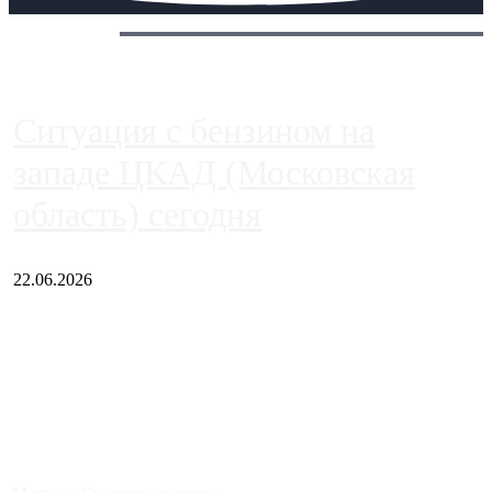
Сегодня:
Ситуация с бензином на
западе ЦКАД (Московская
область) сегодня
22.06.2026
Чем ближе к центру столицы, тем ситуация на АЗС лучше.
Однако АЗС, расположенные на приличном удалении от
Москвы, имеют более видимые проблемы. Так, некоторые
заправки на ЦКАД либо не работают полностью, либо
работают с ...
Загрузить больше