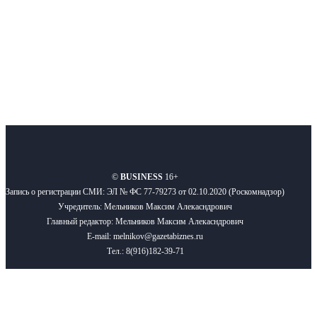
Подписывайтесь
О нас
Реклама
Вакансии
Правила
Контакты
©
BUSINESS
16+
Запись о регистрации СМИ: ЭЛ № ФС 77-79273 от 02.10.2020 (Роскомнадзор)
Учредитель: Мельников Максим Алекасндрович
Главный редактор: Мельников Максим Алекасндрович
E-mail: melnikov@gazetabiznes.ru
Тел.: 8(916)182-39-71