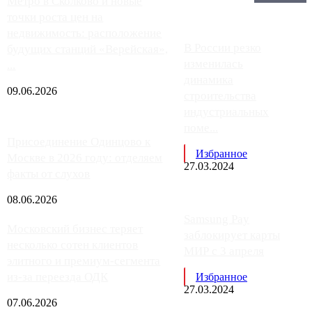
Главное:
Метро в Сколково и новые
точки роста цен на
недвижимость: расположение
В России резко
будущих станций «Верейская»,
изменилась
...
динамика
09.06.2026
строительства
индустриальных
поме...
Присоединение Одинцово к
Избранное
Москве в 2026 году: отделяем
27.03.2024
факты от слухов
08.06.2026
Samsung Pay
Московский бизнес теряет
заблокирует карты
несколько сотен клиентов
МИР с 3 апреля
элитного и премиум-сегмента
из-за переезда ОДК
Избранное
27.03.2024
07.06.2026