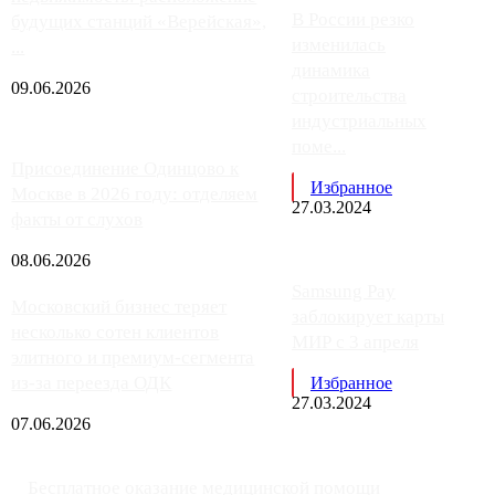
В России резко
будущих станций «Верейская»,
изменилась
...
динамика
09.06.2026
строительства
индустриальных
поме...
Присоединение Одинцово к
Избранное
Москве в 2026 году: отделяем
27.03.2024
факты от слухов
08.06.2026
Samsung Pay
Московский бизнес теряет
заблокирует карты
несколько сотен клиентов
МИР с 3 апреля
элитного и премиум-сегмента
из-за переезда ОДК
Избранное
27.03.2024
07.06.2026
Бесплатное оказание медицинской помощи