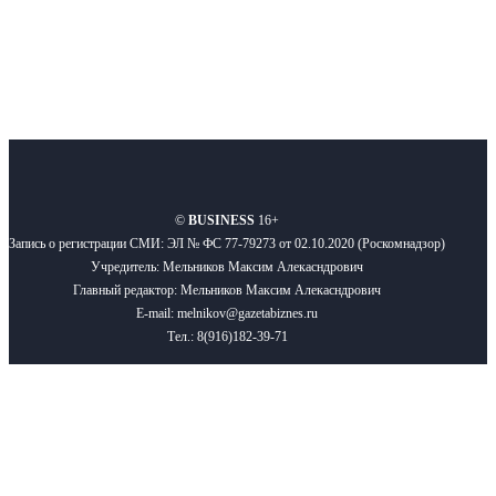
О нас
Реклама
Вакансии
Правила
Контакты
©
BUSINESS
16+
Запись о регистрации СМИ: ЭЛ № ФС 77-79273 от 02.10.2020 (Роскомнадзор)
Учредитель: Мельников Максим Алекасндрович
Главный редактор: Мельников Максим Алекасндрович
E-mail: melnikov@gazetabiznes.ru
Тел.: 8(916)182-39-71