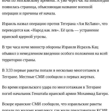
ночи по Московскому времени. А уже через час на Википедии
появилась страница, объясняющая название военной
операции и причины её начала.
Израиль назвал операцию против Тегерана «Ам КеЛави», что
переводится как «Народ как лев». Её цель — устранение
иранской ядерной угрозы.
В три часа ночи министр обороны Израиля Исраэль Кац
объявил о немедленном введении особого положения на всей
территории страны.
В 3:33 первые ракеты попали в несколько многоэтажек в
Тегеране. Местные СМИ сообщили о первых жертвах.
Во время израильского удара по многоэтажкам в Тегеране
погиб начальник Генштаба иранской армии Мохаммад Багери.
Вскоре иранские СМИ сообщили, что израильские ракеты
попали по жилому комплексу, где жили представители КСИР.