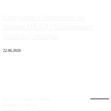
Ситуация с бензином на
западе ЦКАД (Московская
область) сегодня
22.06.2026
Чем ближе к центру столицы, тем ситуация на АЗС лучше.
Однако АЗС, расположенные на приличном удалении от
Москвы, имеют более видимые проблемы. Так, некоторые
заправки на ЦКАД либо не работают полностью, либо
работают с ...
Загрузить больше
Главное:
Метро в Сколково и новые
точки роста цен на
недвижимость: расположение