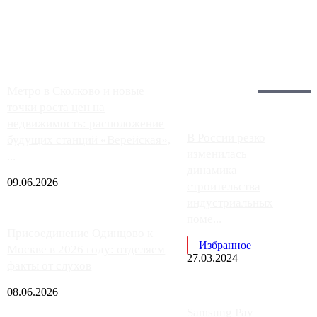
заправки на ЦКАД либо не работают полностью, либо
работают с ...
Загрузить больше
Главное:
Метро в Сколково и новые
точки роста цен на
недвижимость: расположение
В России резко
будущих станций «Верейская»,
изменилась
...
динамика
09.06.2026
строительства
индустриальных
поме...
Присоединение Одинцово к
Избранное
Москве в 2026 году: отделяем
27.03.2024
факты от слухов
08.06.2026
Samsung Pay