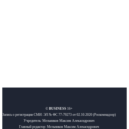
Интернет-СМИ с фокусом на события, влияющие на бизнес
Московского региона, основанное в 2009 году. Ежедневно публикуем
новости бизнеса и новости для бизнеса.
Подписывайтесь
О нас
Реклама
Вакансии
Правила
Контакты
©
BUSINESS
16+
Запись о регистрации СМИ: ЭЛ № ФС 77-79273 от 02.10.2020 (Роскомнадзор)
Учредитель: Мельников Максим Алекасндрович
Главный редактор: Мельников Максим Алекасндрович