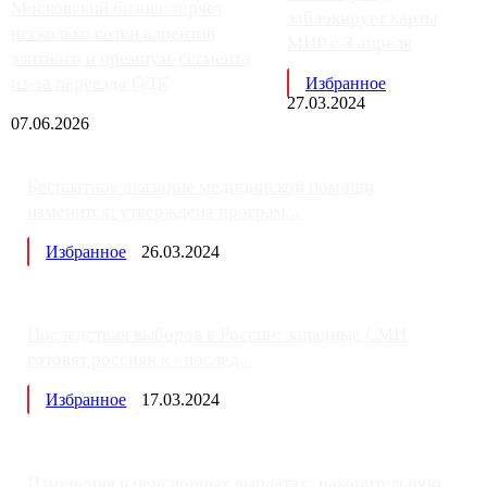
Московский бизнес теряет
заблокирует карты
несколько сотен клиентов
МИР с 3 апреля
элитного и премиум-сегмента
из-за переезда ОДК
Избранное
27.03.2024
07.06.2026
Бесплатное оказание медицинской помощи
изменится: утверждена програм...
Избранное
26.03.2024
Последствия выборов в России: западные СМИ
готовят россиян к «послед...
Избранное
17.03.2024
Изменения в пенсионных выплатах: накопительную