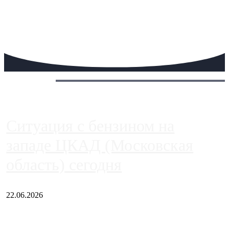
Сегодня:
Ситуация с бензином на
западе ЦКАД (Московская
область) сегодня
22.06.2026
Чем ближе к центру столицы, тем ситуация на АЗС лучше.
Однако АЗС, расположенные на приличном удалении от
Москвы, имеют более видимые проблемы. Так, некоторые