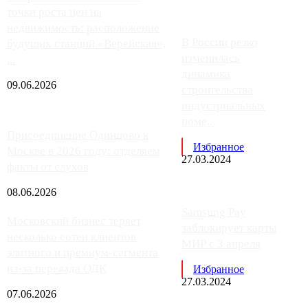
точки роста цен на
недвижимость: расположение
В России резко
будущих станций «Верейская»,
изменилась
...
динамика
09.06.2026
строительства
индустриальных
поме...
Присоединение Одинцово к
Избранное
Москве в 2026 году: отделяем
27.03.2024
факты от слухов
08.06.2026
Samsung Pay
Московский бизнес теряет
заблокирует карты
несколько сотен клиентов
МИР с 3 апреля
элитного и премиум-сегмента
из-за переезда ОДК
Избранное
27.03.2024
07.06.2026