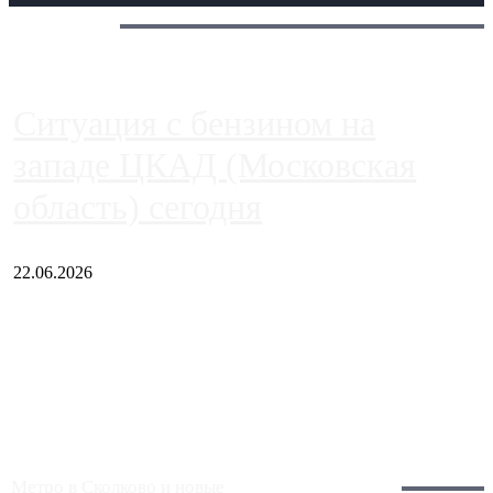
Сегодня:
Ситуация с бензином на
западе ЦКАД (Московская
область) сегодня
22.06.2026
Чем ближе к центру столицы, тем ситуация на АЗС лучше.
Однако АЗС, расположенные на приличном удалении от
Москвы, имеют более видимые проблемы. Так, некоторые
заправки на ЦКАД либо не работают полностью, либо
работают с ...
Загрузить больше
Главное:
Метро в Сколково и новые