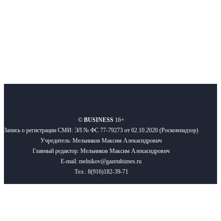
Подписывайтесь
О нас
Реклама
Вакансии
Правила
Контакты
©
BUSINESS
16+
Запись о регистрации СМИ: ЭЛ № ФС 77-79273 от 02.10.2020 (Роскомнадзор)
Учредитель: Мельников Максим Алекасндрович
Главный редактор: Мельников Максим Алекасндрович
E-mail: melnikov@gazetabiznes.ru
Тел.: 8(916)182-39-71