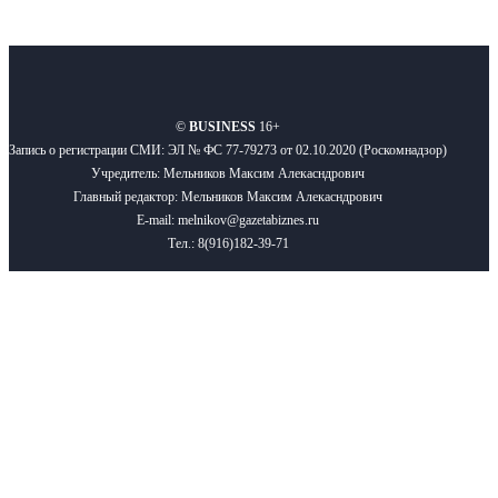
О нас
Реклама
Вакансии
Правила
Контакты
©
BUSINESS
16+
Запись о регистрации СМИ: ЭЛ № ФС 77-79273 от 02.10.2020 (Роскомнадзор)
Учредитель: Мельников Максим Алекасндрович
Главный редактор: Мельников Максим Алекасндрович
E-mail: melnikov@gazetabiznes.ru
Тел.: 8(916)182-39-71