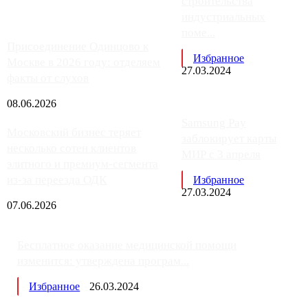
строительства
индустриальных
поме...
Присоединение Одинцово к
Избранное
Москве в 2026 году: отделяем
27.03.2024
факты от слухов
08.06.2026
Samsung Pay
Московский бизнес теряет
заблокирует карты
несколько сотен клиентов
МИР с 3 апреля
элитного и премиум-сегмента
из-за переезда ОДК
Избранное
27.03.2024
07.06.2026
Бесплатное оказание медицинской помощи
изменится: утверждена програм...
Избранное
26.03.2024