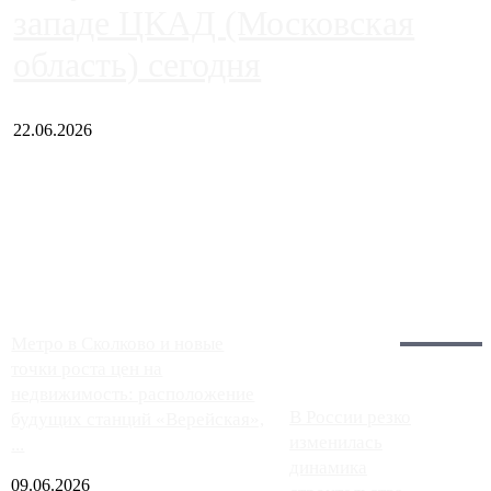
западе ЦКАД (Московская
область) сегодня
22.06.2026
Чем ближе к центру столицы, тем ситуация на АЗС лучше.
Однако АЗС, расположенные на приличном удалении от
Москвы, имеют более видимые проблемы. Так, некоторые
заправки на ЦКАД либо не работают полностью, либо
работают с ...
Загрузить больше
Главное:
Метро в Сколково и новые
точки роста цен на
недвижимость: расположение
В России резко
будущих станций «Верейская»,
изменилась
...
динамика
09.06.2026