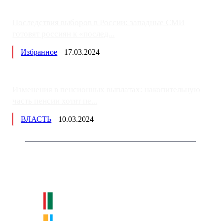
Последствия выборов в России: западные СМИ
готовят россиян к «послед...
Избранное
17.03.2024
Изменения в пенсионных выплатах: накопительную
часть пенсии хотят пе...
ВЛАСТЬ
10.03.2024