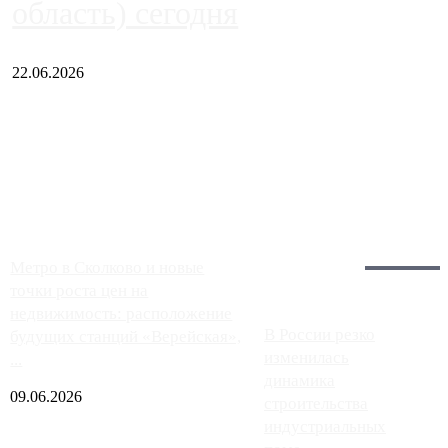
область) сегодня
22.06.2026
Чем ближе к центру столицы, тем ситуация на АЗС лучше.
Однако АЗС, расположенные на приличном удалении от
Москвы, имеют более видимые проблемы. Так, некоторые
заправки на ЦКАД либо не работают полностью, либо
работают с ...
Загрузить больше
Главное:
Метро в Сколково и новые
точки роста цен на
недвижимость: расположение
В России резко
будущих станций «Верейская»,
изменилась
...
динамика
09.06.2026
строительства
индустриальных