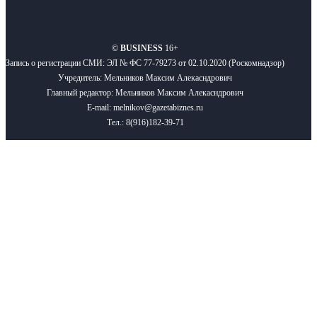
О нас
Реклама
Вакансии
Правила
Контакты
©
BUSINESS
16+
Запись о регистрации СМИ: ЭЛ № ФС 77-79273 от 02.10.2020 (Роскомнадзор)
Учредитель: Мельников Максим Алекасндрович
Главный редактор: Мельников Максим Алекасндрович
E-mail: melnikov@gazetabiznes.ru
Тел.: 8(916)182-39-71