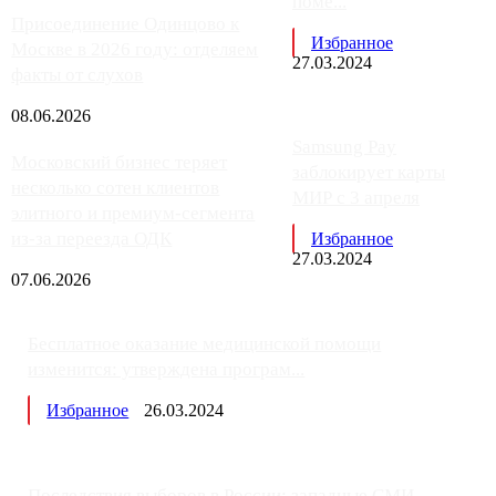
поме...
Присоединение Одинцово к
Избранное
Москве в 2026 году: отделяем
27.03.2024
факты от слухов
08.06.2026
Samsung Pay
Московский бизнес теряет
заблокирует карты
несколько сотен клиентов
МИР с 3 апреля
элитного и премиум-сегмента
из-за переезда ОДК
Избранное
27.03.2024
07.06.2026
Бесплатное оказание медицинской помощи
изменится: утверждена програм...
Избранное
26.03.2024
Последствия выборов в России: западные СМИ