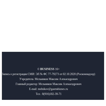
Подписывайтесь
О нас
Реклама
Вакансии
Правила
Контакты
©
BUSINESS
16+
Запись о регистрации СМИ: ЭЛ № ФС 77-79273 от 02.10.2020 (Роскомнадзор)
Учредитель: Мельников Максим Алекасндрович
Главный редактор: Мельников Максим Алекасндрович
E-mail: melnikov@gazetabiznes.ru
Тел.: 8(916)182-39-71