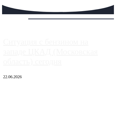
Сегодня:
Ситуация с бензином на
западе ЦКАД (Московская
область) сегодня
22.06.2026
Чем ближе к центру столицы, тем ситуация на АЗС лучше.
Однако АЗС, расположенные на приличном удалении от
Москвы, имеют более видимые проблемы. Так, некоторые
заправки на ЦКАД либо не работают полностью, либо
работают с ...