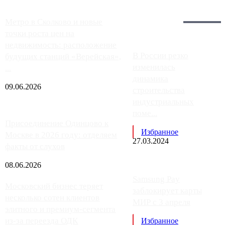
Загрузить больше
Главное:
Метро в Сколково и новые
точки роста цен на
недвижимость: расположение
В России резко
будущих станций «Верейская»,
изменилась
...
динамика
09.06.2026
строительства
индустриальных
поме...
Присоединение Одинцово к
Избранное
Москве в 2026 году: отделяем
27.03.2024
факты от слухов
08.06.2026
Samsung Pay
Московский бизнес теряет
заблокирует карты
несколько сотен клиентов
МИР с 3 апреля
элитного и премиум-сегмента
из-за переезда ОДК
Избранное