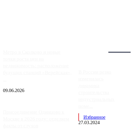
Чем ближе к центру столицы, тем ситуация на АЗС лучше.
Однако АЗС, расположенные на приличном удалении от
Москвы, имеют более видимые проблемы. Так, некоторые
заправки на ЦКАД либо не работают полностью, либо
работают с ...
Загрузить больше
Главное:
Метро в Сколково и новые
точки роста цен на
недвижимость: расположение
В России резко
будущих станций «Верейская»,
изменилась
...
динамика
09.06.2026
строительства
индустриальных
поме...
Присоединение Одинцово к
Избранное
Москве в 2026 году: отделяем
27.03.2024
факты от слухов