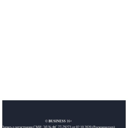
Немного о нас
Интернет-СМИ с фокусом на события, влияющие на бизнес
Московского региона, основанное в 2009 году. Ежедневно публикуем
новости бизнеса и новости для бизнеса.
Подписывайтесь
О нас
Реклама
Вакансии
Правила
Контакты
©
BUSINESS
16+
Запись о регистрации СМИ: ЭЛ № ФС 77-79273 от 02.10.2020 (Роскомнадзор)