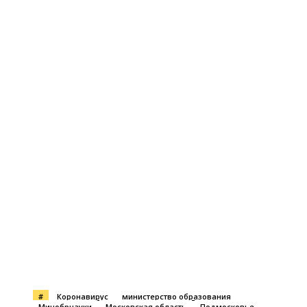
#
Коронавирус
министерство образования
Минобрнауки
Московская область
Подмосковье