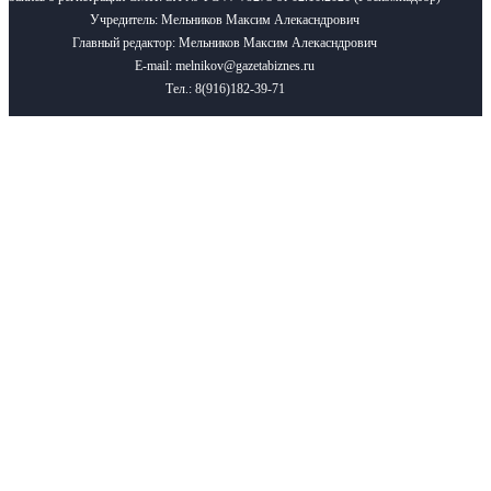
Учредитель: Мельников Максим Алекасндрович
Главный редактор: Мельников Максим Алекасндрович
E-mail: melnikov@gazetabiznes.ru
Тел.: 8(916)182-39-71