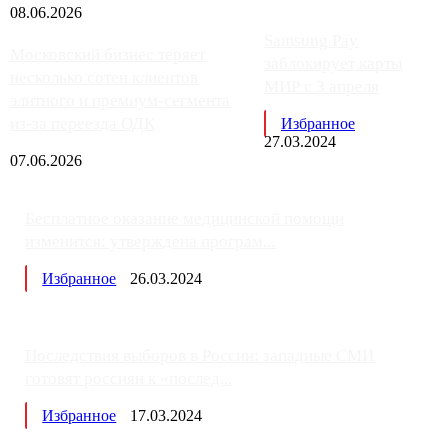
08.06.2026
Samsung Pay
Московский бизнес теряет
заблокирует карты
несколько сотен клиентов
МИР с 3 апреля
элитного и премиум-сегмента
из-за переезда ОДК
Избранное
27.03.2024
07.06.2026
Бесплатное оказание медицинской помощи
изменится: утверждена програм...
Избранное
26.03.2024
Последствия выборов в России: западные СМИ
готовят россиян к «послед...
Избранное
17.03.2024