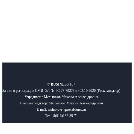
Подписывайтесь
О нас
Реклама
Вакансии
Правила
Контакты
©
BUSINESS
16+
Запись о регистрации СМИ: ЭЛ № ФС 77-79273 от 02.10.2020 (Роскомнадзор)
Учредитель: Мельников Максим Алекасндрович
Главный редактор: Мельников Максим Алекасндрович
E-mail: melnikov@gazetabiznes.ru
Тел.: 8(916)182-39-71