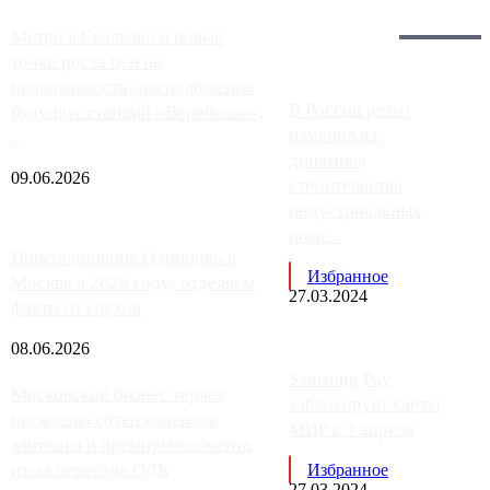
Загрузить больше
Главное:
Метро в Сколково и новые
точки роста цен на
недвижимость: расположение
В России резко
будущих станций «Верейская»,
изменилась
...
динамика
09.06.2026
строительства
индустриальных
поме...
Присоединение Одинцово к
Избранное
Москве в 2026 году: отделяем
27.03.2024
факты от слухов
08.06.2026
Samsung Pay
Московский бизнес теряет
заблокирует карты
несколько сотен клиентов
МИР с 3 апреля
элитного и премиум-сегмента
из-за переезда ОДК
Избранное
27.03.2024