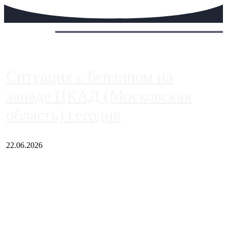
Сегодня:
Ситуация с бензином на
западе ЦКАД (Московская
область) сегодня
22.06.2026
Чем ближе к центру столицы, тем ситуация на АЗС лучше.
Однако АЗС, расположенные на приличном удалении от
Москвы, имеют более видимые проблемы. Так, некоторые
заправки на ЦКАД либо не работают полностью, либо
работают с ...