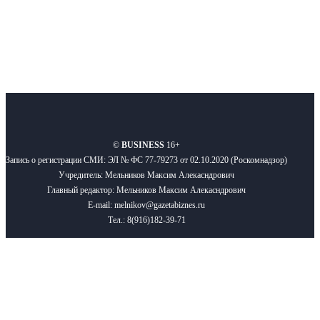
О нас
Реклама
Вакансии
Правила
Контакты
©
BUSINESS
16+
Запись о регистрации СМИ: ЭЛ № ФС 77-79273 от 02.10.2020 (Роскомнадзор)
Учредитель: Мельников Максим Алекасндрович
Главный редактор: Мельников Максим Алекасндрович
E-mail: melnikov@gazetabiznes.ru
Тел.: 8(916)182-39-71