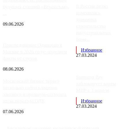
недвижимость: расположение
В России резко
будущих станций «Верейская»,
изменилась
...
динамика
09.06.2026
строительства
индустриальных
поме...
Присоединение Одинцово к
Избранное
Москве в 2026 году: отделяем
27.03.2024
факты от слухов
08.06.2026
Samsung Pay
Московский бизнес теряет
заблокирует карты
несколько сотен клиентов
МИР с 3 апреля
элитного и премиум-сегмента
из-за переезда ОДК
Избранное
27.03.2024
07.06.2026
Бесплатное оказание медицинской помощи