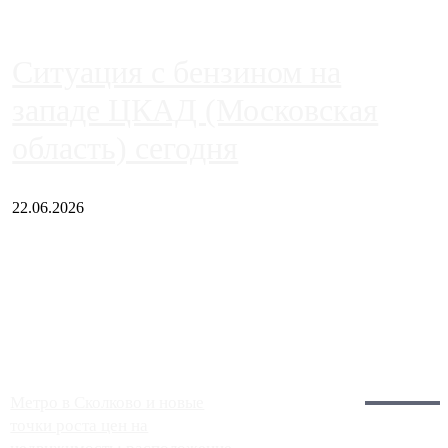
Ситуация с бензином на
западе ЦКАД (Московская
область) сегодня
22.06.2026
Чем ближе к центру столицы, тем ситуация на АЗС лучше.
Однако АЗС, расположенные на приличном удалении от
Москвы, имеют более видимые проблемы. Так, некоторые
заправки на ЦКАД либо не работают полностью, либо
работают с ...
Загрузить больше
Главное:
Метро в Сколково и новые
точки роста цен на