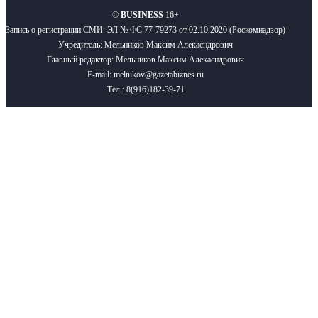
©
BUSINESS
16+
Запись о регистрации СМИ: ЭЛ № ФС 77-79273 от 02.10.2020 (Роскомнадзор)
Учредитель: Мельников Максим Алекасндрович
Главный редактор: Мельников Максим Алекасндрович
E-mail: melnikov@gazetabiznes.ru
Тел.: 8(916)182-39-71