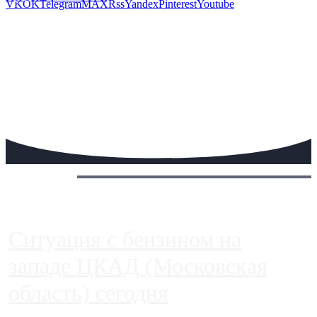
VK
OK
Telegram
MAX
Rss
Yandex
Pinterest
Youtube
Сегодня:
Ситуация с бензином на
западе ЦКАД (Московская
область) сегодня