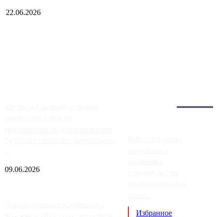
22.06.2026
Чем ближе к центру столицы, тем ситуация на АЗС лучше.
Однако АЗС, расположенные на приличном удалении от
Москвы, имеют более видимые проблемы. Так, некоторые
заправки на ЦКАД либо не работают полностью, либо
работают с ...
Загрузить больше
Главное:
Метро в Сколково и новые
точки роста цен на
недвижимость: расположение
В России резко
будущих станций «Верейская»,
изменилась
...
динамика
09.06.2026
строительства
индустриальных
поме...
Присоединение Одинцово к
Избранное
Москве в 2026 году: отделяем