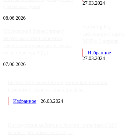
27.03.2024
факты от слухов
08.06.2026
Samsung Pay
Московский бизнес теряет
заблокирует карты
несколько сотен клиентов
МИР с 3 апреля
элитного и премиум-сегмента
из-за переезда ОДК
Избранное
27.03.2024
07.06.2026
Бесплатное оказание медицинской помощи
изменится: утверждена програм...
Избранное
26.03.2024
Последствия выборов в России: западные СМИ
готовят россиян к «послед...