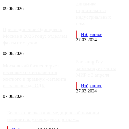
динамика
09.06.2026
строительства
индустриальных
поме...
Присоединение Одинцово к
Избранное
Москве в 2026 году: отделяем
27.03.2024
факты от слухов
08.06.2026
Samsung Pay
Московский бизнес теряет
заблокирует карты
несколько сотен клиентов
МИР с 3 апреля
элитного и премиум-сегмента
из-за переезда ОДК
Избранное
27.03.2024
07.06.2026
Бесплатное оказание медицинской помощи
изменится: утверждена програм...