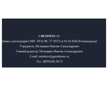
О нас
Реклама
Вакансии
Правила
Контакты
©
BUSINESS
16+
Запись о регистрации СМИ: ЭЛ № ФС 77-79273 от 02.10.2020 (Роскомнадзор)
Учредитель: Мельников Максим Алекасндрович
Главный редактор: Мельников Максим Алекасндрович
E-mail: melnikov@gazetabiznes.ru
Тел.: 8(916)182-39-71