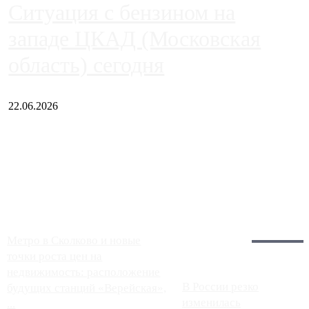
Ситуация с бензином на
западе ЦКАД (Московская
область) сегодня
22.06.2026
Чем ближе к центру столицы, тем ситуация на АЗС лучше.
Однако АЗС, расположенные на приличном удалении от
Москвы, имеют более видимые проблемы. Так, некоторые
заправки на ЦКАД либо не работают полностью, либо
работают с ...
Загрузить больше
Главное:
Метро в Сколково и новые
точки роста цен на
недвижимость: расположение
В России резко
будущих станций «Верейская»,
изменилась
...