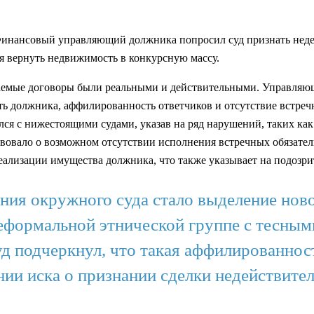
 Финансовый управляющий должника попросил суд признать нед
я вернуть недвижимость в конкурсную массу.
аемые договоры были реальными и действительными. Управляющ
ть должника, аффилированность ответчиков и отсутствие встреч
ся с нижестоящими судами, указав на ряд нарушений, таких как
вовало о возможном отсутствии исполнения встречных обязатель
ализации имущества должника, что также указывает на подозри
ия окружного суда стало выделение нов
еформальной этнической группе с тесным
 подчеркнул, что такая аффилированност
ии иска о признании сделки недействите