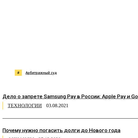
Поделиться
#
Арбитражный суд
Дело о запрете Samsung Pay в России: Apple Pay и 
ТЕХНОЛОГИИ
03.08.2021
Почему нужно погасить долги до Нового года