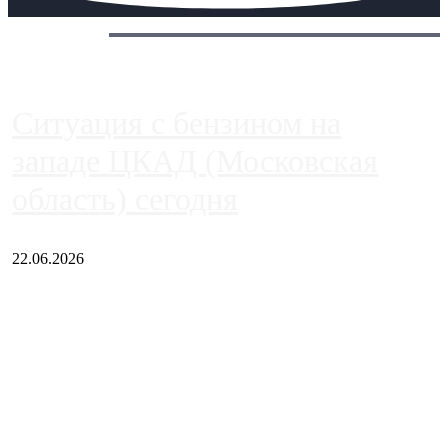
Сегодня:
Ситуация с бензином на
западе ЦКАД (Московская
область) сегодня
22.06.2026
Чем ближе к центру столицы, тем ситуация на АЗС лучше.
Однако АЗС, расположенные на приличном удалении от
Москвы, имеют более видимые проблемы. Так, некоторые
заправки на ЦКАД либо не работают полностью, либо
работают с ...
Загрузить больше