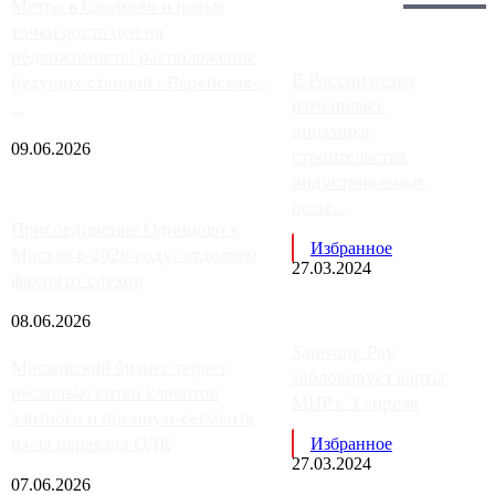
Главное:
Метро в Сколково и новые
точки роста цен на
недвижимость: расположение
В России резко
будущих станций «Верейская»,
изменилась
...
динамика
09.06.2026
строительства
индустриальных
поме...
Присоединение Одинцово к
Избранное
Москве в 2026 году: отделяем
27.03.2024
факты от слухов
08.06.2026
Samsung Pay
Московский бизнес теряет
заблокирует карты
несколько сотен клиентов
МИР с 3 апреля
элитного и премиум-сегмента
из-за переезда ОДК
Избранное
27.03.2024
07.06.2026