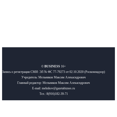
Подписывайтесь
О нас
Реклама
Вакансии
Правила
Контакты
©
BUSINESS
16+
Запись о регистрации СМИ: ЭЛ № ФС 77-79273 от 02.10.2020 (Роскомнадзор)
Учредитель: Мельников Максим Алекасндрович
Главный редактор: Мельников Максим Алекасндрович
E-mail: melnikov@gazetabiznes.ru
Тел.: 8(916)182-39-71