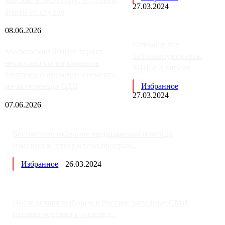
Москве в 2026 году: отделяем
27.03.2024
факты от слухов
08.06.2026
Samsung Pay
Московский бизнес теряет
заблокирует карты
несколько сотен клиентов
МИР с 3 апреля
элитного и премиум-сегмента
из-за переезда ОДК
Избранное
27.03.2024
07.06.2026
Бесплатное оказание медицинской помощи
изменится: утверждена програм...
Избранное
26.03.2024
Последствия выборов в России: западные СМИ
готовят россиян к «послед...