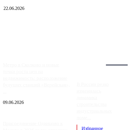
22.06.2026
Чем ближе к центру столицы, тем ситуация на АЗС лучше.
Однако АЗС, расположенные на приличном удалении от
Москвы, имеют более видимые проблемы. Так, некоторые
заправки на ЦКАД либо не работают полностью, либо
работают с ...
Загрузить больше
Главное:
Метро в Сколково и новые
точки роста цен на
недвижимость: расположение
В России резко
будущих станций «Верейская»,
изменилась
...
динамика
09.06.2026
строительства
индустриальных
поме...
Присоединение Одинцово к
Избранное