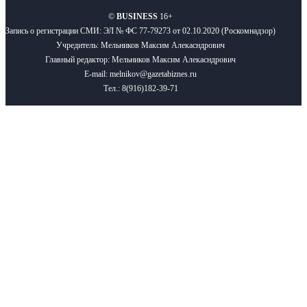
©
BUSINESS
16+
Запись о регистрации СМИ: ЭЛ № ФС 77-79273 от 02.10.2020 (Роскомнадзор)
Учредитель: Мельников Максим Алекасндрович
Главный редактор: Мельников Максим Алекасндрович
E-mail: melnikov@gazetabiznes.ru
Тел.: 8(916)182-39-71