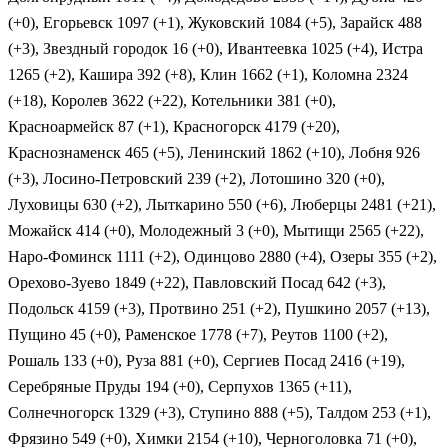
(+0), Егорьевск 1097 (+1), Жуковский 1084 (+5), Зарайск 488
(+3), Звездный городок 16 (+0), Ивантеевка 1025 (+4), Истра
1265 (+2), Кашира 392 (+8), Клин 1662 (+1), Коломна 2324
(+18), Королев 3622 (+22), Котельники 381 (+0),
Красноармейск 87 (+1), Красногорск 4179 (+20),
Краснознаменск 465 (+5), Ленинский 1862 (+10), Лобня 926
(+3), Лосино-Петровский 239 (+2), Лотошино 320 (+0),
Луховицы 630 (+2), Лыткарино 550 (+6), Люберцы 2481 (+21),
Можайск 414 (+0), Молодежный 3 (+0), Мытищи 2565 (+22),
Наро-Фоминск 1111 (+2), Одинцово 2880 (+4), Озеры 355 (+2),
Орехово-Зуево 1849 (+22), Павловский Посад 642 (+3),
Подольск 4159 (+3), Протвино 251 (+2), Пушкино 2057 (+13),
Пущино 45 (+0), Раменское 1778 (+7), Реутов 1100 (+2),
Рошаль 133 (+0), Руза 881 (+0), Сергиев Посад 2416 (+19),
Серебряные Пруды 194 (+0), Серпухов 1365 (+11),
Солнечногорск 1329 (+3), Ступино 888 (+5), Талдом 253 (+1),
Фрязино 549 (+0), Химки 2154 (+10), Черноголовка 71 (+0),