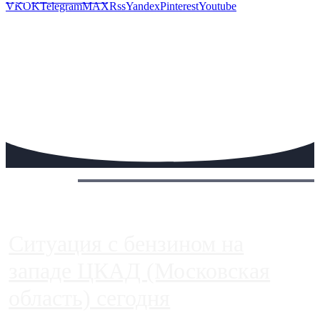
VK
OK
Telegram
MAX
Rss
Yandex
Pinterest
Youtube
Сегодня:
Ситуация с бензином на
западе ЦКАД (Московская
область) сегодня