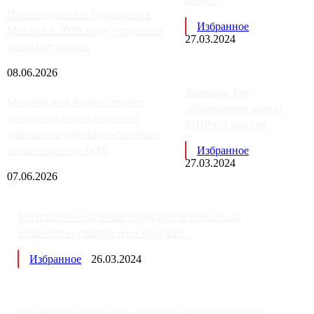
поме...
Присоединение Одинцово к
Избранное
Москве в 2026 году: отделяем
27.03.2024
факты от слухов
08.06.2026
Samsung Pay
Московский бизнес теряет
заблокирует карты
несколько сотен клиентов
МИР с 3 апреля
элитного и премиум-сегмента
из-за переезда ОДК
Избранное
27.03.2024
07.06.2026
Бесплатное оказание медицинской помощи
изменится: утверждена програм...
Избранное
26.03.2024
Последствия выборов в России: западные СМИ