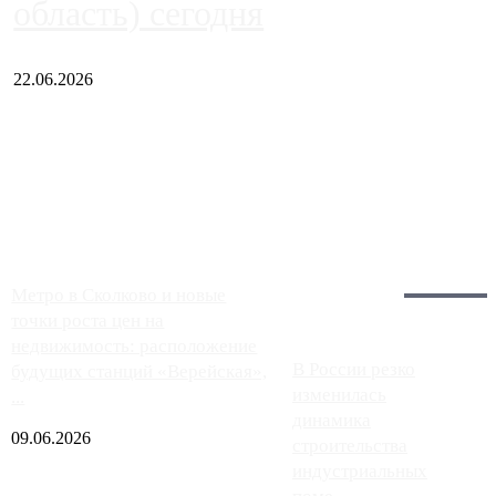
область) сегодня
22.06.2026
Чем ближе к центру столицы, тем ситуация на АЗС лучше.
Однако АЗС, расположенные на приличном удалении от
Москвы, имеют более видимые проблемы. Так, некоторые
заправки на ЦКАД либо не работают полностью, либо
работают с ...
Загрузить больше
Главное:
Метро в Сколково и новые
точки роста цен на
недвижимость: расположение
В России резко
будущих станций «Верейская»,
изменилась
...
динамика
09.06.2026
строительства
индустриальных