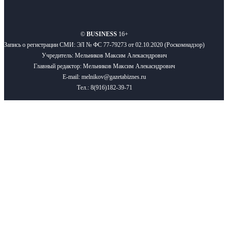
О нас
Реклама
Вакансии
Правила
Контакты
©
BUSINESS
16+
Запись о регистрации СМИ: ЭЛ № ФС 77-79273 от 02.10.2020 (Роскомнадзор)
Учредитель: Мельников Максим Алекасндрович
Главный редактор: Мельников Максим Алекасндрович
E-mail: melnikov@gazetabiznes.ru
Тел.: 8(916)182-39-71