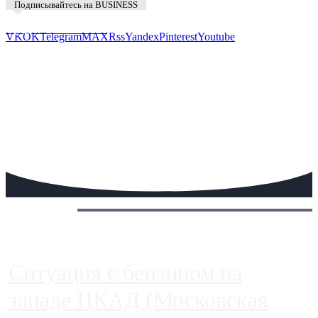
Подписывайтесь на BUSINESS
Предложить новость
VK
OK
Telegram
MAX
Rss
Yandex
Pinterest
Youtube
Сегодня:
Ситуация с бензином на
западе ЦКАД (Московская