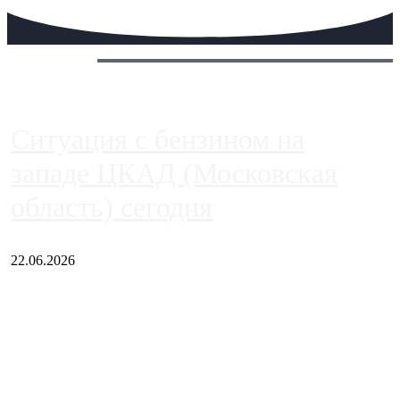
Сегодня:
Ситуация с бензином на
западе ЦКАД (Московская
область) сегодня
22.06.2026
Чем ближе к центру столицы, тем ситуация на АЗС лучше.
Однако АЗС, расположенные на приличном удалении от
Москвы, имеют более видимые проблемы. Так, некоторые
заправки на ЦКАД либо не работают полностью, либо
работают с ...