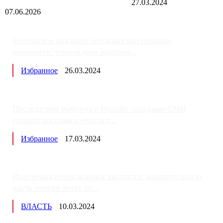
27.03.2024
07.06.2026
Бесплатное оказание медицинской помощи
изменится: утверждена програм...
Избранное
26.03.2024
Последствия выборов в России: западные СМИ
готовят россиян к «послед...
Избранное
17.03.2024
Изменения в пенсионных выплатах: накопительную
часть пенсии хотят пе...
ВЛАСТЬ
10.03.2024