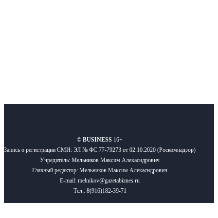
Подписывайтесь
О нас
Реклама
Вакансии
Правила
Контакты
©
BUSINESS
16+
Запись о регистрации СМИ: ЭЛ № ФС 77-79273 от 02.10.2020 (Роскомнадзор)
Учредитель: Мельников Максим Алекасндрович
Главный редактор: Мельников Максим Алекасндрович
E-mail: melnikov@gazetabiznes.ru
Тел.: 8(916)182-39-71