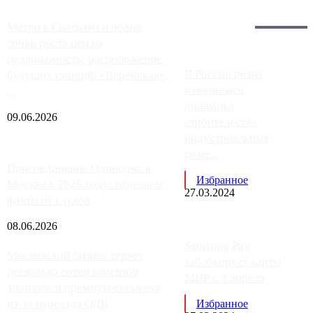
Загрузить больше
Главное:
Метро в Сколково и новые
точки роста цен на
недвижимость: расположение
В России резко
будущих станций «Верейская»,
изменилась
...
динамика
09.06.2026
строительства
индустриальных
поме...
Присоединение Одинцово к
Избранное
Москве в 2026 году: отделяем
27.03.2024
факты от слухов
08.06.2026
Samsung Pay
Московский бизнес теряет
заблокирует карты
несколько сотен клиентов
МИР с 3 апреля
элитного и премиум-сегмента
из-за переезда ОДК
Избранное