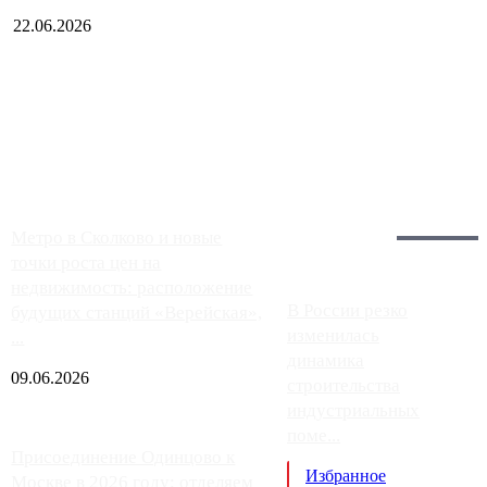
22.06.2026
Чем ближе к центру столицы, тем ситуация на АЗС лучше.
Однако АЗС, расположенные на приличном удалении от
Москвы, имеют более видимые проблемы. Так, некоторые
заправки на ЦКАД либо не работают полностью, либо
работают с ...
Загрузить больше
Главное:
Метро в Сколково и новые
точки роста цен на
недвижимость: расположение
В России резко
будущих станций «Верейская»,
изменилась
...
динамика
09.06.2026
строительства
индустриальных
поме...
Присоединение Одинцово к
Избранное
Москве в 2026 году: отделяем