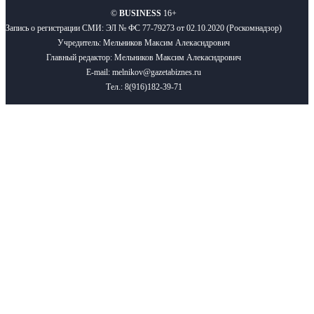
©
BUSINESS
16+
Запись о регистрации СМИ: ЭЛ № ФС 77-79273 от 02.10.2020 (Роскомнадзор)
Учредитель: Мельников Максим Алекасндрович
Главный редактор: Мельников Максим Алекасндрович
E-mail: melnikov@gazetabiznes.ru
Тел.: 8(916)182-39-71