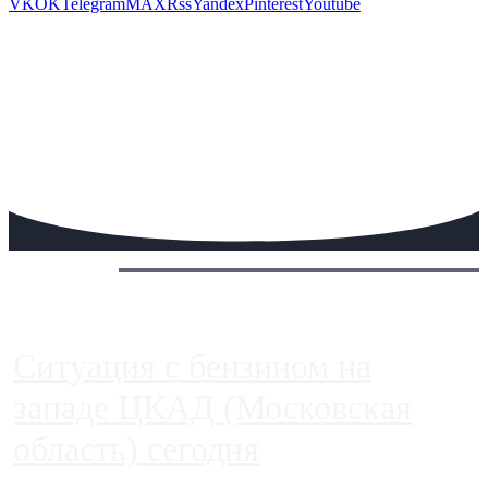
VK
OK
Telegram
MAX
Rss
Yandex
Pinterest
Youtube
Сегодня:
Ситуация с бензином на
западе ЦКАД (Московская
область) сегодня