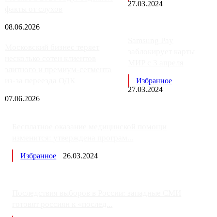
27.03.2024
факты от слухов
08.06.2026
Samsung Pay
Московский бизнес теряет
заблокирует карты
несколько сотен клиентов
МИР с 3 апреля
элитного и премиум-сегмента
из-за переезда ОДК
Избранное
27.03.2024
07.06.2026
Бесплатное оказание медицинской помощи
изменится: утверждена програм...
Избранное
26.03.2024
Последствия выборов в России: западные СМИ
готовят россиян к «послед...