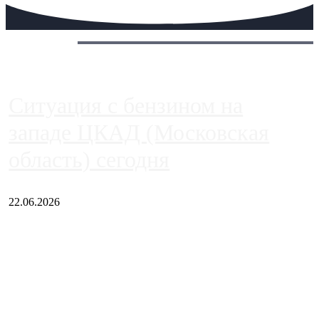
Сегодня:
Ситуация с бензином на
западе ЦКАД (Московская
область) сегодня
22.06.2026
Чем ближе к центру столицы, тем ситуация на АЗС лучше.
Однако АЗС, расположенные на приличном удалении от
Москвы, имеют более видимые проблемы. Так, некоторые
заправки на ЦКАД либо не работают полностью, либо
работают с ...