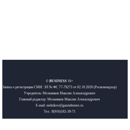
Подписывайтесь
О нас
Реклама
Вакансии
Правила
Контакты
©
BUSINESS
16+
Запись о регистрации СМИ: ЭЛ № ФС 77-79273 от 02.10.2020 (Роскомнадзор)
Учредитель: Мельников Максим Алекасндрович
Главный редактор: Мельников Максим Алекасндрович
E-mail: melnikov@gazetabiznes.ru
Тел.: 8(916)182-39-71