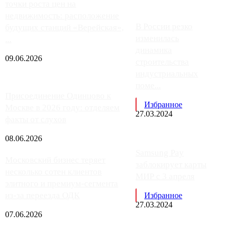
точки роста цен на
недвижимость: расположение
В России резко
будущих станций «Верейская»,
изменилась
...
динамика
09.06.2026
строительства
индустриальных
поме...
Присоединение Одинцово к
Избранное
Москве в 2026 году: отделяем
27.03.2024
факты от слухов
08.06.2026
Samsung Pay
Московский бизнес теряет
заблокирует карты
несколько сотен клиентов
МИР с 3 апреля
элитного и премиум-сегмента
из-за переезда ОДК
Избранное
27.03.2024
07.06.2026