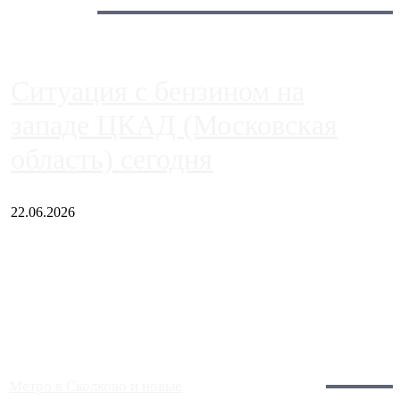
Сегодня:
Ситуация с бензином на
западе ЦКАД (Московская
область) сегодня
22.06.2026
Чем ближе к центру столицы, тем ситуация на АЗС лучше.
Однако АЗС, расположенные на приличном удалении от
Москвы, имеют более видимые проблемы. Так, некоторые
заправки на ЦКАД либо не работают полностью, либо
работают с ...
Загрузить больше
Главное:
Метро в Сколково и новые