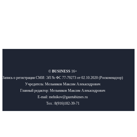
Подписывайтесь
О нас
Реклама
Вакансии
Правила
Контакты
©
BUSINESS
16+
Запись о регистрации СМИ: ЭЛ № ФС 77-79273 от 02.10.2020 (Роскомнадзор)
Учредитель: Мельников Максим Алекасндрович
Главный редактор: Мельников Максим Алекасндрович
E-mail: melnikov@gazetabiznes.ru
Тел.: 8(916)182-39-71