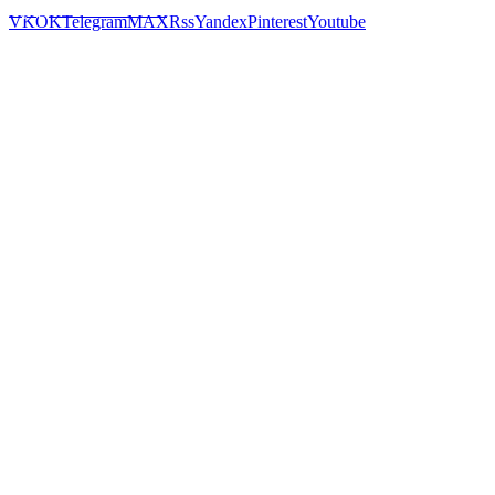
Предложить новость
VK
OK
Telegram
MAX
Rss
Yandex
Pinterest
Youtube