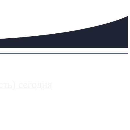
ть) сегодня
 более видимые проблемы. Так, некоторые заправки на ЦКАД