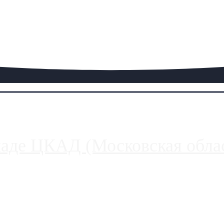
паде ЦКАД (Московская облас
ако АЗС, расположенные на приличном удалении от Москвы, имеют