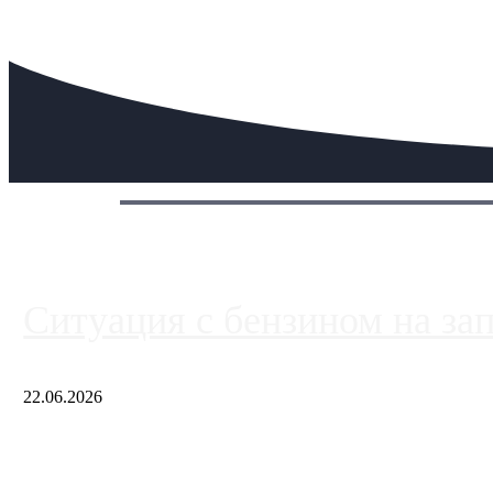
Сегодня:
Ситуация с бензином на за
22.06.2026
Чем ближе к центру столицы, тем ситуация на АЗС лучше. Одн
либо не работают полностью, либо работают с ...