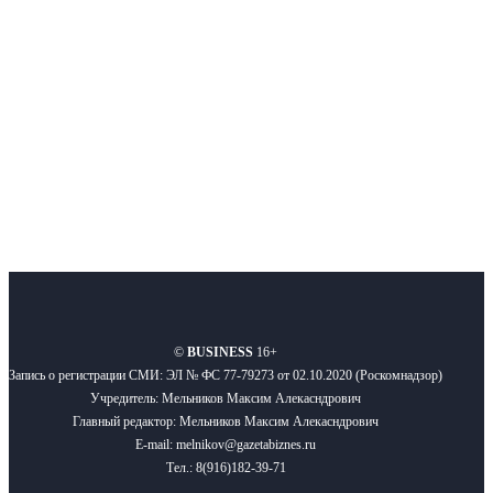
новости бизнеса и новости для бизнеса.
Подписывайтесь
О нас
Реклама
Вакансии
Правила
Контакты
©
BUSINESS
16+
Запись о регистрации СМИ: ЭЛ № ФС 77-79273 от 02.10.2020 (Роскомнадзор)
Учредитель: Мельников Максим Алекасндрович
Главный редактор: Мельников Максим Алекасндрович
E-mail: melnikov@gazetabiznes.ru
Тел.: 8(916)182-39-71