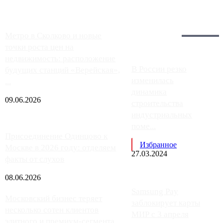
Загрузить больше
Главное:
Метро в Сколково и новые
точки роста цен на
недвижимость: расположение
В России резко
будущих станций «Верейская»,
изменилась
...
динамика
09.06.2026
строительства
индустриальных
поме...
Присоединение Одинцово к
Избранное
Москве в 2026 году: отделяем
27.03.2024
факты от слухов
08.06.2026
Samsung Pay
Московский бизнес теряет
заблокирует карты
несколько сотен клиентов
МИР с 3 апреля
элитного и премиум-сегмента