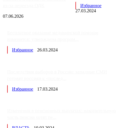
из-за переезда ОДК
Избранное
27.03.2024
07.06.2026
Бесплатное оказание медицинской помощи
изменится: утверждена програм...
Избранное
26.03.2024
Последствия выборов в России: западные СМИ
готовят россиян к «послед...
Избранное
17.03.2024
Изменения в пенсионных выплатах: накопительную
часть пенсии хотят пе...
ВЛАСТЬ
10.03.2024