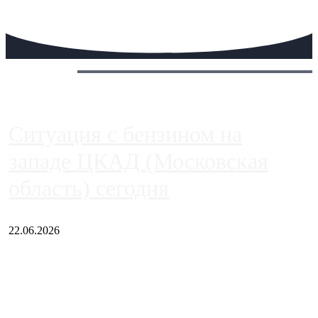
Сегодня:
Ситуация с бензином на
западе ЦКАД (Московская
область) сегодня
22.06.2026
Чем ближе к центру столицы, тем ситуация на АЗС лучше.
Однако АЗС, расположенные на приличном удалении от
Москвы, имеют более видимые проблемы. Так, некоторые
заправки на ЦКАД либо не работают полностью, либо
работают с ...