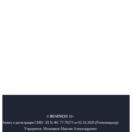
Интернет-СМИ с фокусом на события, влияющие на бизнес
Московского региона, основанное в 2009 году. Ежедневно публикуем
новости бизнеса и новости для бизнеса.
Подписывайтесь
О нас
Реклама
Вакансии
Правила
Контакты
©
BUSINESS
16+
Запись о регистрации СМИ: ЭЛ № ФС 77-79273 от 02.10.2020 (Роскомнадзор)
Учредитель: Мельников Максим Алекасндрович