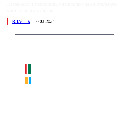
Изменения в пенсионных выплатах: накопительную
часть пенсии хотят пе...
ВЛАСТЬ
10.03.2024
Немного о нас