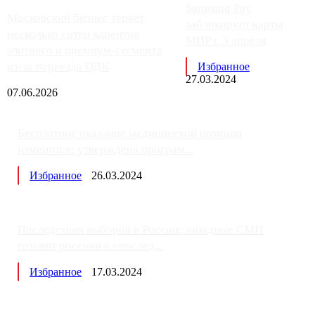
Samsung Pay
Московский бизнес теряет
заблокирует карты
несколько сотен клиентов
МИР с 3 апреля
элитного и премиум-сегмента
из-за переезда ОДК
Избранное
27.03.2024
07.06.2026
Бесплатное оказание медицинской помощи
изменится: утверждена програм...
Избранное
26.03.2024
Последствия выборов в России: западные СМИ
готовят россиян к «послед...
Избранное
17.03.2024