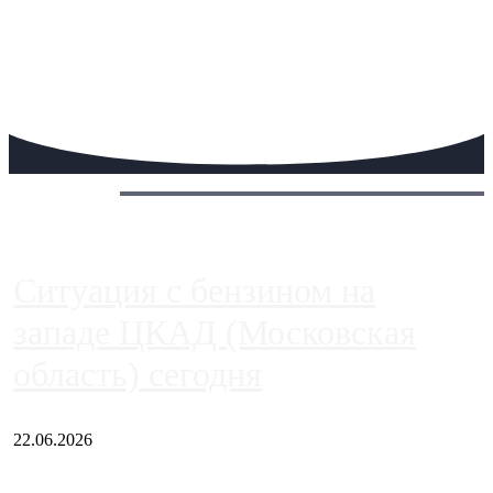
Сегодня:
Ситуация с бензином на
западе ЦКАД (Московская
область) сегодня
22.06.2026
Чем ближе к центру столицы, тем ситуация на АЗС лучше.
Однако АЗС, расположенные на приличном удалении от