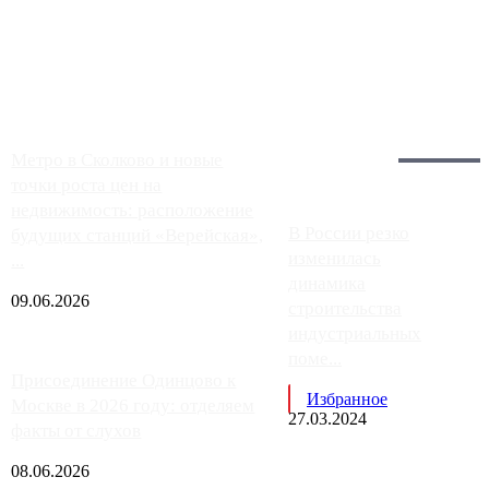
Москвы, имеют более видимые проблемы. Так, некоторые
заправки на ЦКАД либо не работают полностью, либо
работают с ...
Загрузить больше
Главное:
Метро в Сколково и новые
точки роста цен на
недвижимость: расположение
В России резко
будущих станций «Верейская»,
изменилась
...
динамика
09.06.2026
строительства
индустриальных
поме...
Присоединение Одинцово к
Избранное
Москве в 2026 году: отделяем
27.03.2024
факты от слухов
08.06.2026