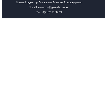
Главный редактор: Мельников Максим Алекасндрович
E-mail: melnikov@gazetabiznes.ru
Тел.: 8(916)182-39-71