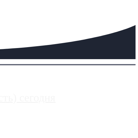
ть) сегодня
 более видимые проблемы. Так, некоторые заправки на ЦКАД