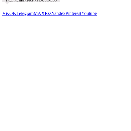
Подписывайтесь на BUSINESS
Предложить новость
VK
OK
Telegram
MAX
Rss
Yandex
Pinterest
Youtube