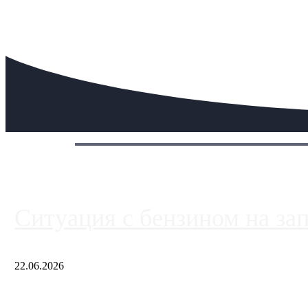
Сегодня:
Ситуация с бензином на за
22.06.2026
Чем ближе к центру столицы, тем ситуация на АЗС лучше. Одн
либо не работают полностью, либо работают с ...