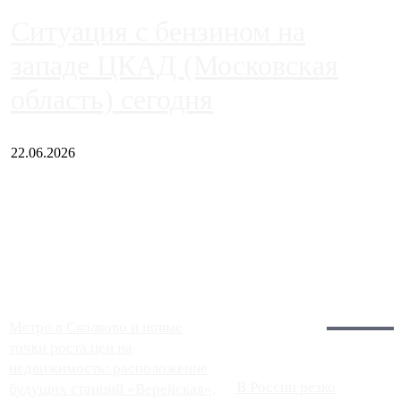
Ситуация с бензином на
западе ЦКАД (Московская
область) сегодня
22.06.2026
Чем ближе к центру столицы, тем ситуация на АЗС лучше.
Однако АЗС, расположенные на приличном удалении от
Москвы, имеют более видимые проблемы. Так, некоторые
заправки на ЦКАД либо не работают полностью, либо
работают с ...
Загрузить больше
Главное:
Метро в Сколково и новые
точки роста цен на
недвижимость: расположение
В России резко
будущих станций «Верейская»,