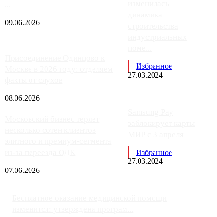
изменилась
...
динамика
09.06.2026
строительства
индустриальных
поме...
Присоединение Одинцово к
Избранное
Москве в 2026 году: отделяем
27.03.2024
факты от слухов
08.06.2026
Samsung Pay
Московский бизнес теряет
заблокирует карты
несколько сотен клиентов
МИР с 3 апреля
элитного и премиум-сегмента
из-за переезда ОДК
Избранное
27.03.2024
07.06.2026
Бесплатное оказание медицинской помощи
изменится: утверждена програм...