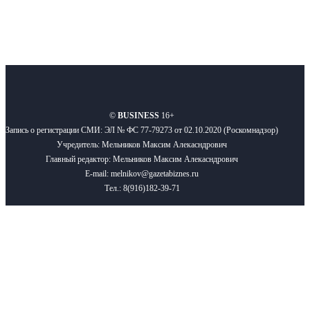
О нас
Реклама
Вакансии
Правила
Контакты
©
BUSINESS
16+
Запись о регистрации СМИ: ЭЛ № ФС 77-79273 от 02.10.2020 (Роскомнадзор)
Учредитель: Мельников Максим Алекасндрович
Главный редактор: Мельников Максим Алекасндрович
E-mail: melnikov@gazetabiznes.ru
Тел.: 8(916)182-39-71